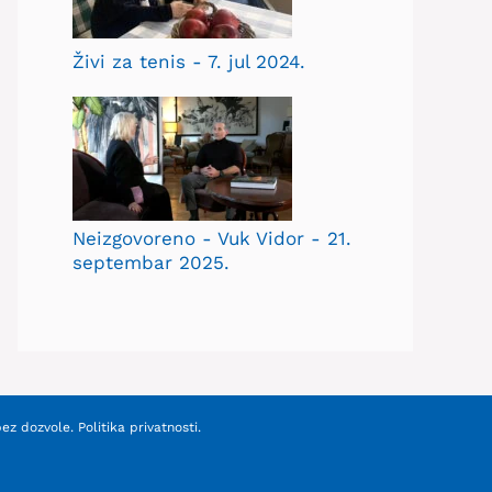
Živi za tenis - 7. jul 2024.
Neizgovoreno - Vuk Vidor - 21.
septembar 2025.
bez dozvole.
Politika privatnosti
.