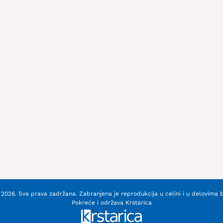
2026. Sva prava zadržana. Zabranjena je reprodukcija u celini i u delovima 
Pokreće i održava
Krstarica