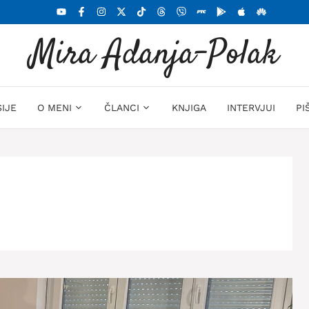
Mira Adanja-Polak
SIJE
O MENI
ČLANCI
KNJIGA
INTERVJUI
PI