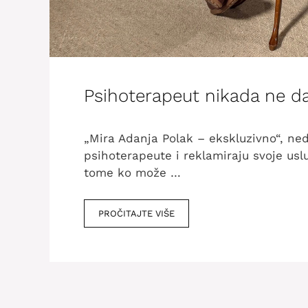
Psihoterapeut nikada ne da
„Mira Adanja Polak – ekskluzivno“, ned
psihoterapeute i reklamiraju svoje usl
tome ko može …
PROČITAJTE VIŠE