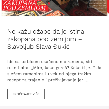
Ne kažu džabe da je istina
zakopana pod zemljom –
Slavoljub Slava Đukić
Ide sa torbicom okačenom o ramenu, širi
ruke i pita: „Miro, kako guraš? Kako ti je…“ Ja
sležem ramenima i uvek od njega tražim
recept za trajanje i preživljavanje jer …
PROČITAJTE VIŠE