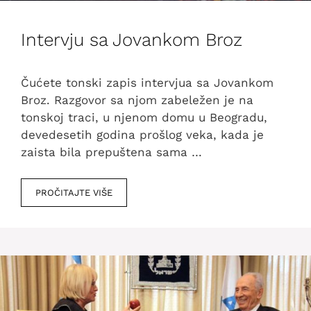
Intervju sa Jovankom Broz
Čućete tonski zapis intervjua sa Jovankom
Broz. Razgovor sa njom zabeležen je na
tonskoj traci, u njenom domu u Beogradu,
devedesetih godina prošlog veka, kada je
zaista bila prepuštena sama …
PROČITAJTE VIŠE