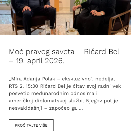
Moć pravog saveta – Ričard Bel
– 19. april 2026.
„Mira Adanja Polak – ekskluzivno“, nedelja,
RTS 2, 15:30 Ričard Bel je čitav svoj radni vek
posvetio međunarodnim odnosima i
američkoj diplomatskoj službi. Njegov put je
nesvakidašnji – započeo ga …
PROČITAJTE VIŠE