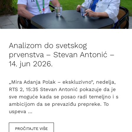
Analizom do svetskog
prvenstva – Stevan Antonić –
14. jun 2026.
„Mira Adanja Polak – ekskluzivno“, nedelja,
RTS 2, 15:35 Stevan Antonić pokazuje da je
sve moguće kada se posao radi temeljno i s
ambicijom da se prevaziđu prepreke. To
uspeva …
PROČITAJTE VIŠE