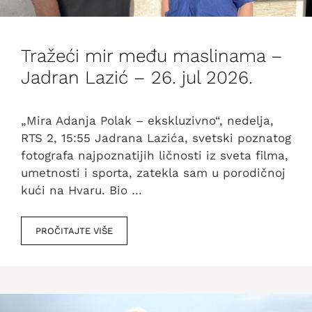
Tražeći mir među maslinama –
Jadran Lazić – 26. jul 2026.
„Mira Adanja Polak – ekskluzivno“, nedelja,
RTS 2, 15:55 Jadrana Lazića, svetski poznatog
fotografa najpoznatijih ličnosti iz sveta filma,
umetnosti i sporta, zatekla sam u porodičnoj
kući na Hvaru. Bio …
PROČITAJTE VIŠE