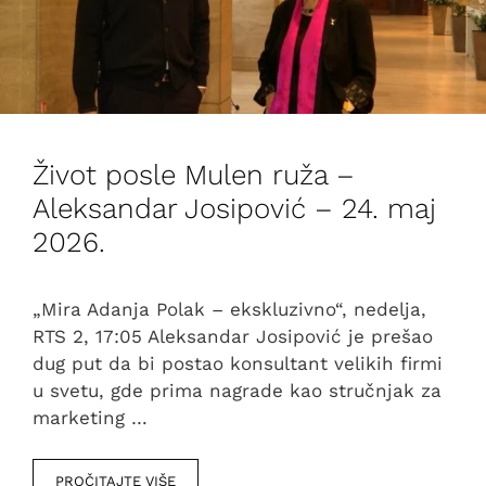
Život posle Mulen ruža –
Aleksandar Josipović – 24. maj
2026.
„Mira Adanja Polak – ekskluzivno“, nedelja,
RTS 2, 17:05 Aleksandar Josipović je prešao
dug put da bi postao konsultant velikih firmi
u svetu, gde prima nagrade kao stručnjak za
marketing …
PROČITAJTE VIŠE