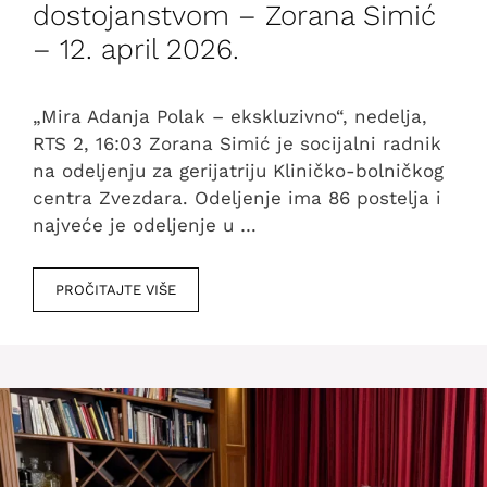
dostojanstvom – Zorana Simić
– 12. april 2026.
„Mira Adanja Polak – ekskluzivno“, nedelja,
RTS 2, 16:03 Zorana Simić je socijalni radnik
na odeljenju za gerijatriju Kliničko-bolničkog
centra Zvezdara. Odeljenje ima 86 postelja i
najveće je odeljenje u …
PROČITAJTE VIŠE