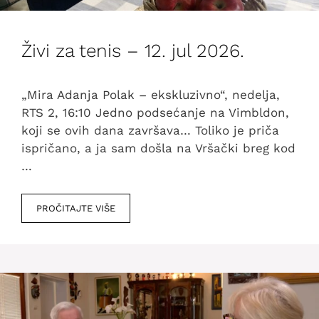
Živi za tenis – 12. jul 2026.
„Mira Adanja Polak – ekskluzivno“, nedelja,
RTS 2, 16:10 Jedno podsećanje na Vimbldon,
koji se ovih dana završava… Toliko je priča
ispričano, a ja sam došla na Vršački breg kod
…
PROČITAJTE VIŠE