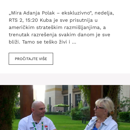
„Mira Adanja Polak – ekskluzivno“, nedelja,
RTS 2, 15:20 Kuba je sve prisutnija u
američkim strateškim razmišljanjima, a
trenutak razrešenja svakim danom je sve
bliži. Tamo se teško živi i …
PROČITAJTE VIŠE