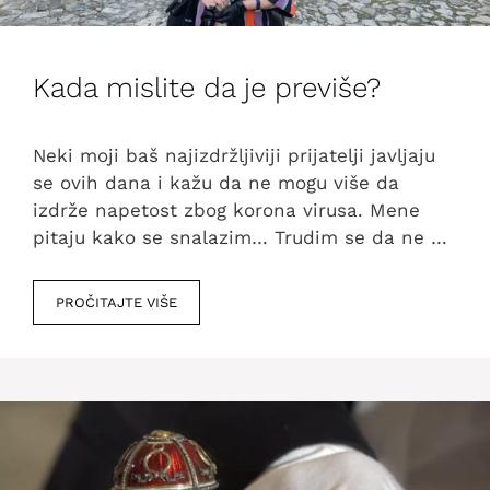
Kada mislite da je previše?
Neki moji baš najizdržljiviji prijatelji javljaju
se ovih dana i kažu da ne mogu više da
izdrže napetost zbog korona virusa. Mene
pitaju kako se snalazim… Trudim se da ne …
PROČITAJTE VIŠE