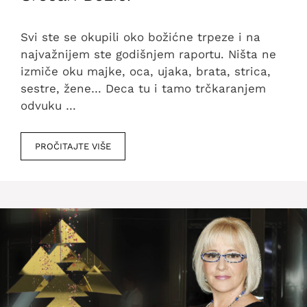
Svi ste se okupili oko božićne trpeze i na
najvažnijem ste godišnjem raportu. Ništa ne
izmiče oku majke, oca, ujaka, brata, strica,
sestre, žene… Deca tu i tamo trčkaranjem
odvuku …
PROČITAJTE VIŠE