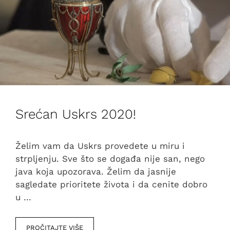
Srećan Uskrs 2020!
Želim vam da Uskrs provedete u miru i
strpljenju. Sve što se događa nije san, nego
java koja upozorava. Želim da jasnije
sagledate prioritete života i da cenite dobro
u …
PROČITAJTE VIŠE