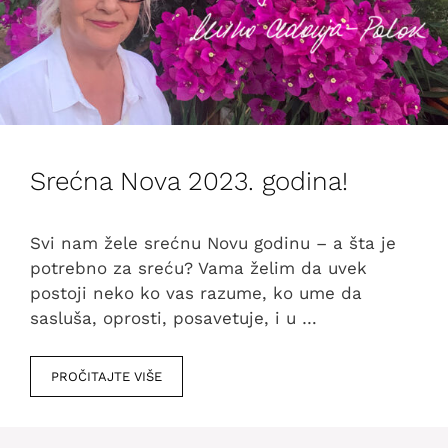
Srećna Nova 2023. godina!
Svi nam žele srećnu Novu godinu – a šta je
potrebno za sreću? Vama želim da uvek
postoji neko ko vas razume, ko ume da
sasluša, oprosti, posavetuje, i u …
PROČITAJTE VIŠE