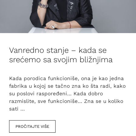
Vanredno stanje – kada se
srećemo sa svojim bližnjima
Kada porodica funkcioniše, ona je kao jedna
fabrika u kojoj se tačno zna ko šta radi, kako
su poslovi raspoređeni… Kada dobro
razmislite, sve funkcioniše… Zna se u koliko
sati …
PROČITAJTE VIŠE