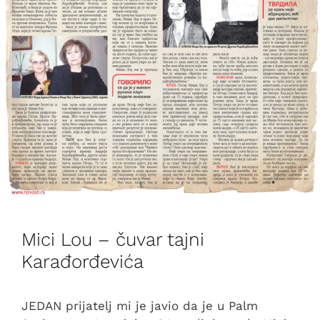
Mici Lou – čuvar tajni
Karađorđevića
JEDAN prijatelj mi je javio da je u Palm