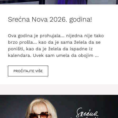
Srećna Nova 2026. godina!
Ova godina je prohujala… nijedna nije tako
brzo prošla… kao da je sama želela da se
poništi, kao da je želela da ispadne iz
kalendara. Uvek sam umela da obojim …
PROČITAJTE VIŠE