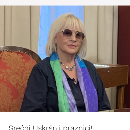
Srećni Uskršnji praznici!