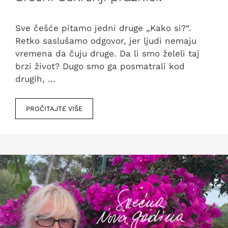
Sve češće pitamo jedni druge „Kako si?“.
Retko saslušamo odgovor, jer ljudi nemaju
vremena da čuju druge. Da li smo želeli taj
brzi život? Dugo smo ga posmatrali kod
drugih, …
PROČITAJTE VIŠE