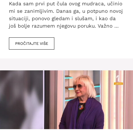
Kada sam prvi put čula ovog mudraca, učinio
mi se zanimljivim. Danas ga, u potpuno novoj
situaciji, ponovo gledam i slušam, i kao da
još bolje razumem njegovu poruku. Važno …
PROČITAJTE VIŠE