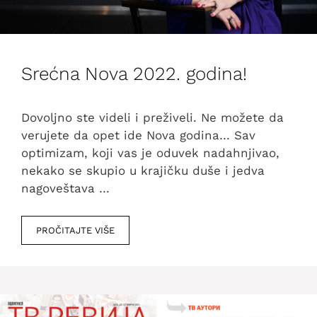
Srećna Nova 2022. godina!
Dovoljno ste videli i preživeli. Ne možete da
verujete da opet ide Nova godina… Sav
optimizam, koji vas je oduvek nadahnjivao,
nekako se skupio u krajičku duše i jedva
nagoveštava …
PROČITAJTE VIŠE