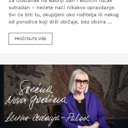
Za izostanak na Badnji dan i Božićni ručak
sutradan – nećete naći nikakvo opravdanje.
Svi će biti tu, okupljeni oko roditelja ili nekog
od porodice koji drži običaje, bez obzira …
PROČITAJTE VIŠE