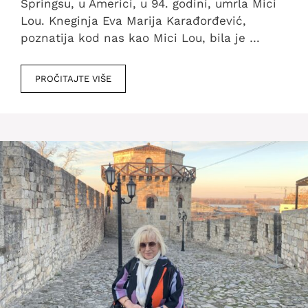
Springsu, u Americi, u 94. godini, umrla Mici
Lou. Kneginja Eva Marija Karađorđević,
poznatija kod nas kao Mici Lou, bila je …
PROČITAJTE VIŠE