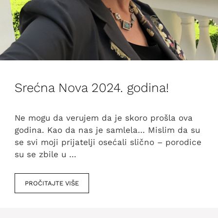
Srećna Nova 2024. godina!
Ne mogu da verujem da je skoro prošla ova
godina. Kao da nas je samlela… Mislim da su
se svi moji prijatelji osećali slično – porodice
su se zbile u …
PROČITAJTE VIŠE