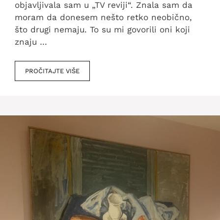
objavljivala sam u „TV reviji“. Znala sam da
moram da donesem nešto retko neobično,
što drugi nemaju. To su mi govorili oni koji
znaju …
PROČITAJTE VIŠE