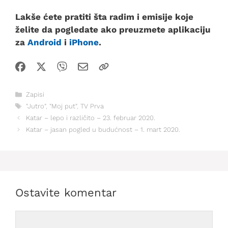
Lakše ćete pratiti šta radim i emisije koje
želite da pogledate ako preuzmete aplikaciju
za
Android
i
iPhone
.
Kategorije
Zapisi
Oznake
"Jutro"
,
"Moj put"
,
TV Prva
Katar – lepo i različito – 23. februar 2020.
Katar – jasan pogled u budućnost – 1. mart 2020.
Ostavite komentar
Comment