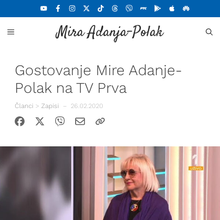
Skoči
na
Mira Adanja-Polak
sadržaj
MENU
Gostovanje Mire Adanje-
Polak na TV Prva
Članci
>
Zapisi
–
26.02.2020