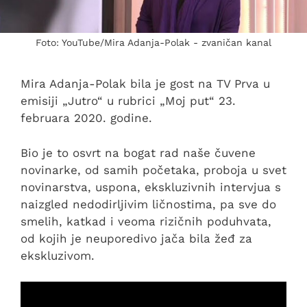
Foto: YouTube/Mira Adanja-Polak - zvaničan kanal
Mira Adanja-Polak bila je gost na TV Prva u
emisiji „Jutro“ u rubrici „Moj put“ 23.
februara 2020. godine.
Bio je to osvrt na bogat rad naše čuvene
novinarke, od samih početaka, proboja u svet
novinarstva, uspona, ekskluzivnih intervjua s
naizgled nedodirljivim ličnostima, pa sve do
smelih, katkad i veoma rizičnih poduhvata,
od kojih je neuporedivo jača bila žeđ za
ekskluzivom.