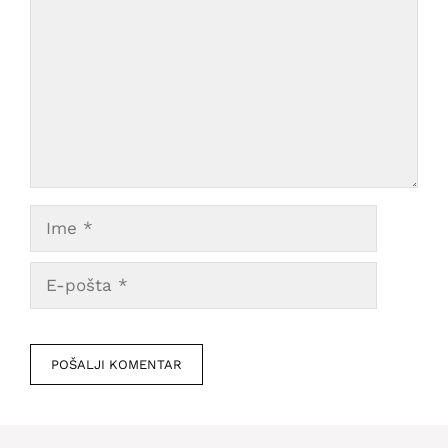
Ime
E-
pošta
Veb
mesto