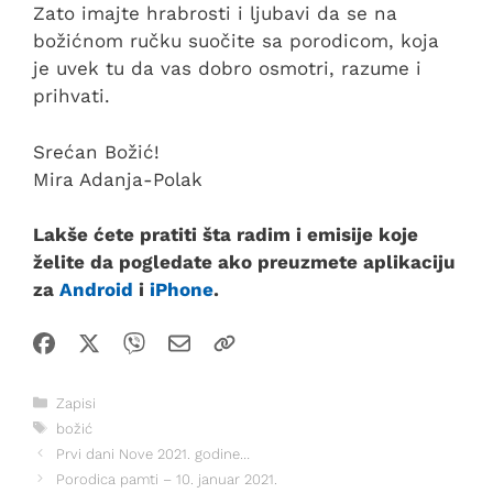
Zato imajte hrabrosti i ljubavi da se na
božićnom ručku suočite sa porodicom, koja
je uvek tu da vas dobro osmotri, razume i
prihvati.
Srećan Božić!
Mira Adanja-Polak
Lakše ćete pratiti šta radim i emisije koje
želite da pogledate ako preuzmete aplikaciju
za
Android
i
iPhone
.
Kategorije
Zapisi
Oznake
božić
Prvi dani Nove 2021. godine…
Porodica pamti – 10. januar 2021.