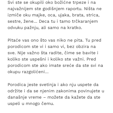
Svi ste se okupili oko božićne trpeze i na
najvažnijem ste godišnjem raportu. Ništa ne
izmiče oku majke, oca, ujaka, brata, strica,
sestre, žene… Deca tu i tamo trčkaranjem
odvuku pažnju, ali samo na kratko.
Pitaće vas ono što vas niko ne pita. Tu pred
porodicom ste vi i samo vi, bez obzira na
sve. Nije važno šta radite, čime se bavite i
koliko ste uspešni i koliko ste važni. Pred
porodicom ste ako imate sreće da ste svi na
okupu razgolićeni…
Porodica jeste svetinja i ako nju uspete da
održite i da se njenim zakonima povinujete u
današnje vreme – možete da kažete da ste
uspeli u mnogo čemu.