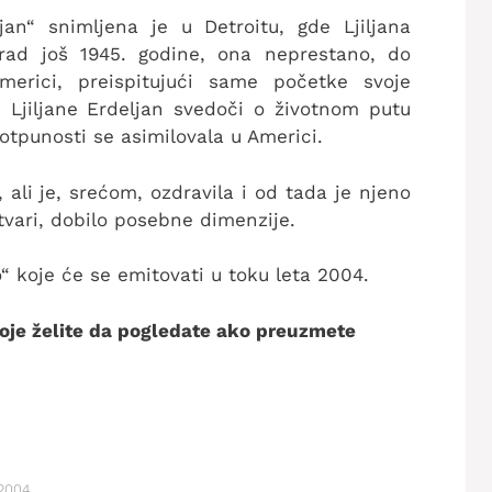
jan“ snimljena je u Detroitu, gde Ljiljana
ograd još 1945. godine, ona neprestano, do
merici, preispitujući same početke svoje
e Ljiljane Erdeljan svedoči o životnom putu
potpunosti se asimilovala u Americi.
, ali je, srećom, ozdravila i od tada je njeno
stvari, dobilo posebne dimenzije.
o“ koje će se emitovati u toku leta 2004.
 koje želite da pogledate ako preuzmete
 2004.