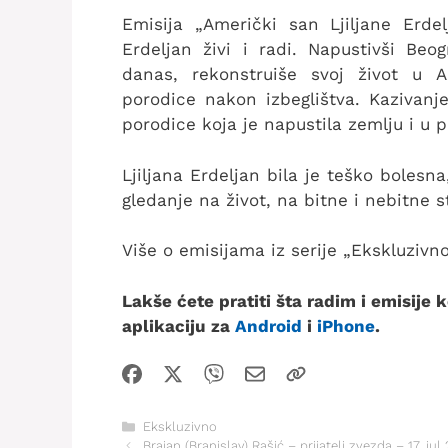
Emisija „Američki san Ljiljane Erdel
Erdeljan živi i radi. Napustivši Be
danas, rekonstruiše svoj život u A
porodice nakon izbeglištva. Kazivanj
porodice koja je napustila zemlju i u 
Ljiljana Erdeljan bila je teško bolesna
gledanje na život, na bitne i nebitne 
Više o emisijama iz serije „Ekskluzivn
Lakše ćete pratiti šta radim i emisije
aplikaciju za
Android
i
iPhone
.
Kategorije
Ekskluzivno
Brajan (Branislav) Rašić – prijatelj zvezda – 17. jul