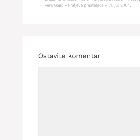
Vera Gajić – kraljeva prijateljica – 31. jul 2004.
Ostavite komentar
Comment