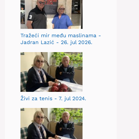
Tražeći mir među maslinama -
Jadran Lazić - 26. jul 2026.
Živi za tenis - 7. jul 2024.