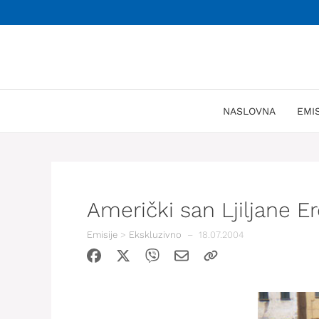
Skoči
na
sadržaj
NASLOVNA
EMI
Američki san Ljiljane Er
Emisije
>
Ekskluzivno
–
18.07.2004