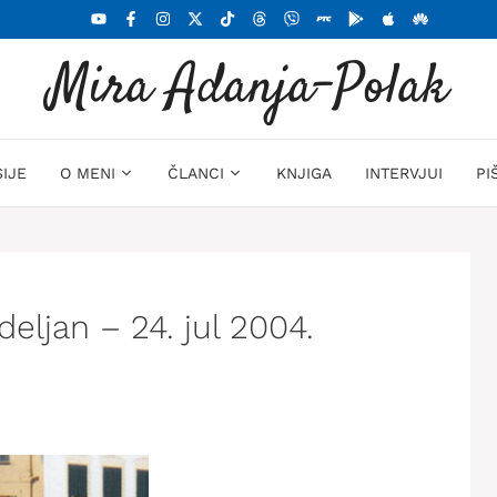
Mira Adanja-Polak
SIJE
O MENI
ČLANCI
KNJIGA
INTERVJUI
PI
deljan – 24. jul 2004.