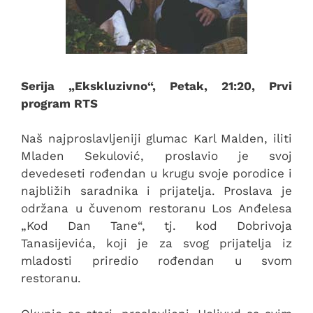
Serija „Ekskluzivno“, Petak, 21:20, Prvi
program RTS
Naš najproslavljeniji glumac Karl Malden, iliti
Mladen Sekulović, proslavio je svoj
devedeseti rođendan u krugu svoje porodice i
najbližih saradnika i prijatelja. Proslava je
održana u čuvenom restoranu Los Anđelesa
„Kod Dan Tane“, tj. kod Dobrivoja
Tanasijevića, koji je za svog prijatelja iz
mladosti priredio rođendan u svom
restoranu.