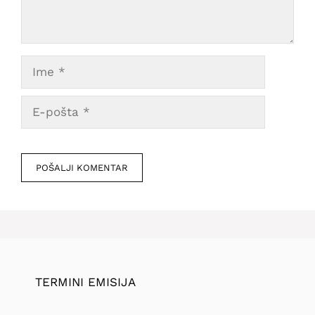
Ime
E-
pošta
Veb
mesto
TERMINI EMISIJA