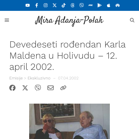
Skoči
na
Mira Adanja-Polak
sadržaj
MENU
Devedeseti rođendan Karla
Maldena u Holivudu – 12.
april 2002.
Emisije
>
Ekskluzivno
–
07.04.2002