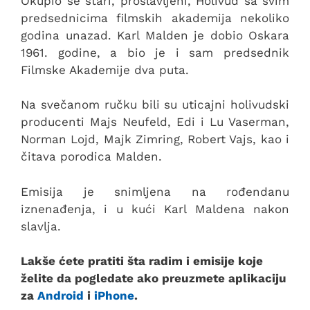
Okupio se stari, proslavljeni, Holivud sa svim
predsednicima filmskih akademija nekoliko
godina unazad. Karl Malden je dobio Oskara
1961. godine, a bio je i sam predsednik
Filmske Akademije dva puta.
Na svečanom ručku bili su uticajni holivudski
producenti Majs Neufeld, Edi i Lu Vaserman,
Norman Lojd, Majk Zimring, Robert Vajs, kao i
čitava porodica Malden.
Emisija je snimljena na rođendanu
iznenađenja, i u kući Karl Maldena nakon
slavlja.
Lakše ćete pratiti šta radim i emisije koje
želite da pogledate ako preuzmete aplikaciju
za
Android
i
iPhone
.