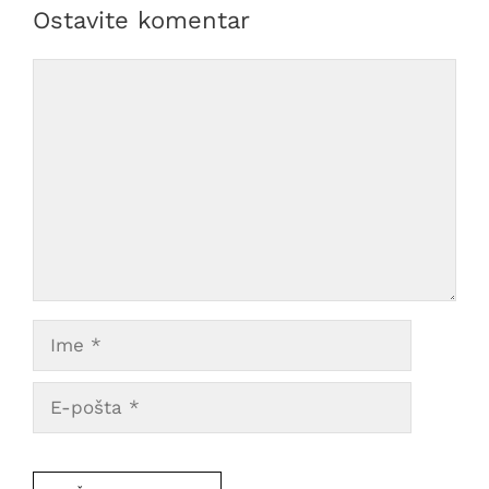
Ostavite komentar
Comment
Ime
E-
pošta
Veb
mesto