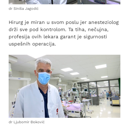
dr Siniša Jagodić
Hirurg je miran u svom poslu jer anesteziolog
drži sve pod kontrolom. Ta tiha, nečujna,
profesija ovih lekara garant je sigurnosti
uspešnih operacija.
dr Ljubomir Đoković