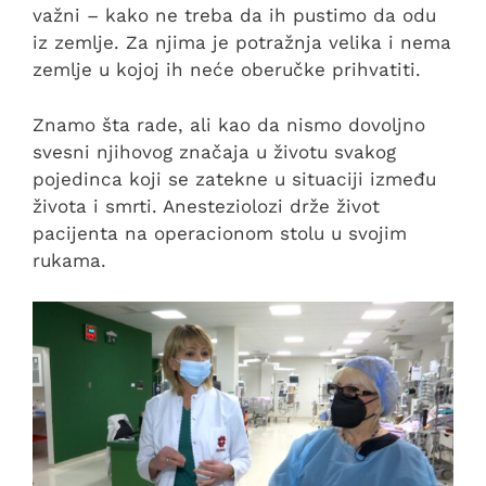
važni – kako ne treba da ih pustimo da odu
iz zemlje. Za njima je potražnja velika i nema
zemlje u kojoj ih neće oberučke prihvatiti.
Znamo šta rade, ali kao da nismo dovoljno
svesni njihovog značaja u životu svakog
pojedinca koji se zatekne u situaciji između
života i smrti. Anesteziolozi drže život
pacijenta na operacionom stolu u svojim
rukama.