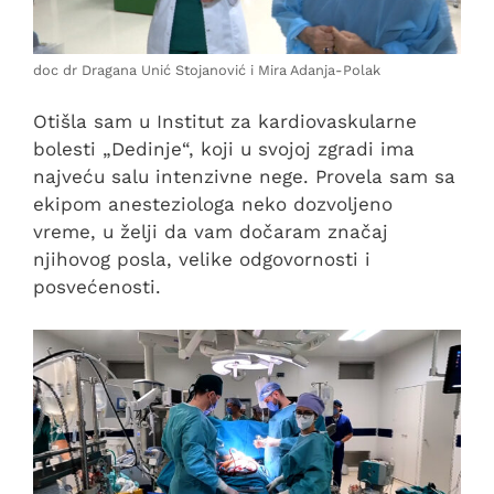
doc dr Dragana Unić Stojanović i Mira Adanja-Polak
Otišla sam u Institut za kardiovaskularne
bolesti „Dedinje“, koji u svojoj zgradi ima
najveću salu intenzivne nege. Provela sam sa
ekipom anesteziologa neko dozvoljeno
vreme, u želji da vam dočaram značaj
njihovog posla, velike odgovornosti i
posvećenosti.