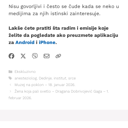
Nisu govorljivi i često se čude kada se neko u
medijima za njih istinski zainteresuje.
Lakše ćete pratiti šta radim i emisije koje
želite da pogledate ako preuzmete aplikaciju
za
Android
i
iPhone
.
Kategorije
Ekskluzivno
Oznake
anesteziolog
,
Dedinje
,
institut
,
srce
Muzej na poklon – 18. januar 2026.
Žena koja pali svetlo – Dragana Dobrivojević Gaga – 1.
februar 2026.