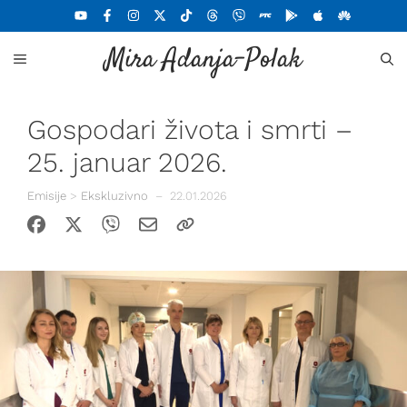
Skoči
na
Mira Adanja-Polak
sadržaj
MENU
Gospodari života i smrti –
25. januar 2026.
Emisije
>
Ekskluzivno
–
22.01.2026