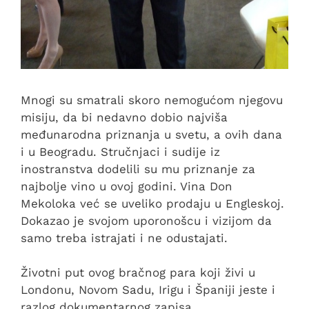
Mnogi su smatrali skoro nemogućom njegovu
misiju, da bi nedavno dobio najviša
međunarodna priznanja u svetu, a ovih dana
i u Beogradu. Stručnjaci i sudije iz
inostranstva dodelili su mu priznanje za
najbolje vino u ovoj godini. Vina Don
Mekoloka već se uveliko prodaju u Engleskoj.
Dokazao je svojom uporonošcu i vizijom da
samo treba istrajati i ne odustajati.
Životni put ovog bračnog para koji živi u
Londonu, Novom Sadu, Irigu i Španiji jeste i
razlog dokumentarnog zapisa.