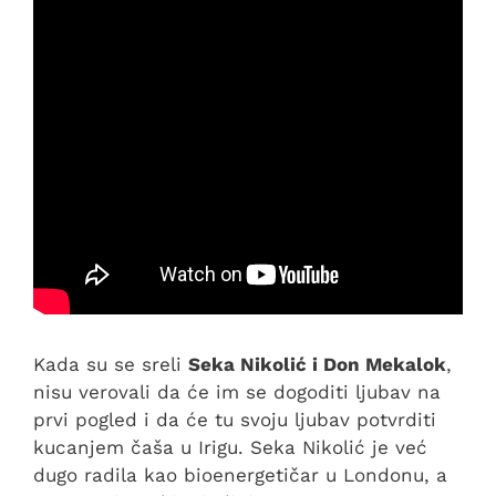
Kada su se sreli
Seka Nikolić i Don Mekalok
,
nisu verovali da će im se dogoditi ljubav na
prvi pogled i da će tu svoju ljubav potvrditi
kucanjem čaša u Irigu. Seka Nikolić je već
dugo radila kao bioenergetičar u Londonu, a