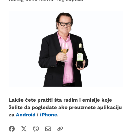
Lakše ćete pratiti šta radim i emisije koje
želite da pogledate ako preuzmete aplikaciju
za
Android
i
iPhone
.