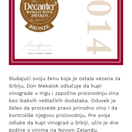
Slušajući svoju ženu koja je ostala vezana za
Srbiju, Don Mekalok odlučuje da kupi
vinograde u Irigu i započne proizvodnju vina
bez ikakvih veštačkih dodataka. Oduvek je
želeo da proizvede pravo prirodno vino i da
kontroliše njegovu proizvodnju. Pre svoje
odluke da kupi vinograd u Srbiji, učio je dve
godine o vinima na Novom Zelandu.