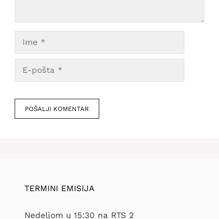
Ime
E-
pošta
Veb
mesto
TERMINI EMISIJA
Nedeljom u 15:30 na RTS 2