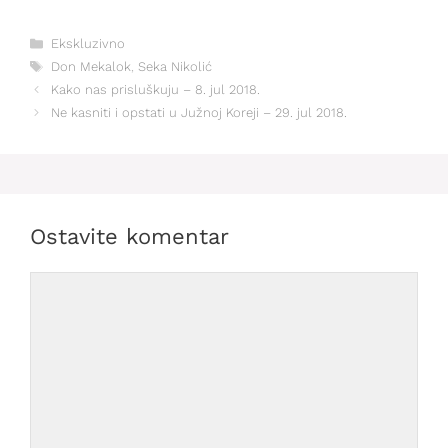
Kategorije
Ekskluzivno
Oznake
Don Mekalok
,
Seka Nikolić
Kako nas prisluškuju – 8. jul 2018.
Ne kasniti i opstati u Južnoj Koreji – 29. jul 2018.
Ostavite komentar
Comment