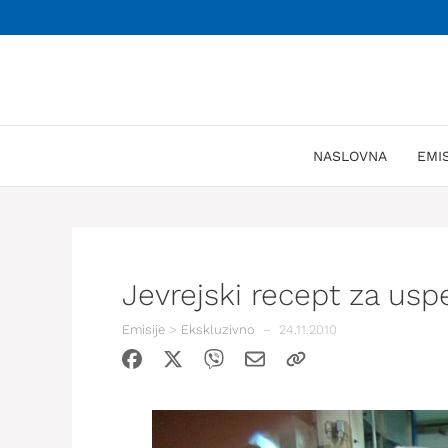
Skoči
na
sadržaj
NASLOVNA
EMI
Jevrejski recept za us
Emisije
>
Ekskluzivno
–
24.11.2010