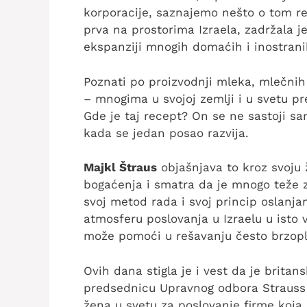
korporacije, saznajemo nešto o tom re
prva na prostorima Izraela, zadržala je
ekspanziji mnogih domaćih i inostran
Poznati po proizvodnji mleka, mlečnih
– mnogima u svojoj zemlji i u svetu pre
Gde je taj recept? On se ne sastoji sa
kada se jedan posao razvija.
Majkl Štraus
objašnjava to kroz svoju 
bogaćenja i smatra da je mnogo teže za
svoj metod rada i svoj princip oslanja
atmosferu poslovanja u Izraelu u isto 
može pomoći u rešavanju često brzopl
Ovih dana stigla je i vest da je britans
predsednicu Upravnog odbora Strauss 
žena u svetu za poslovanje firme koja