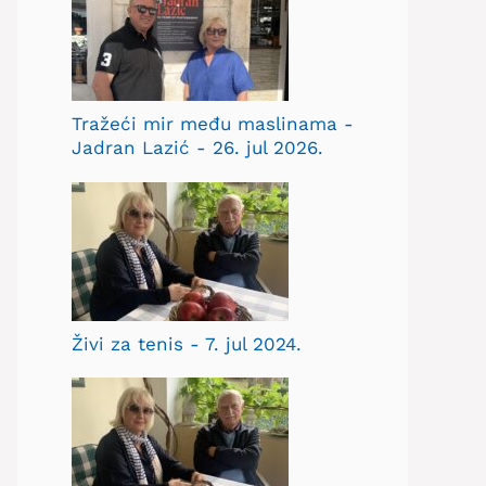
Tražeći mir među maslinama -
Jadran Lazić - 26. jul 2026.
Živi za tenis - 7. jul 2024.