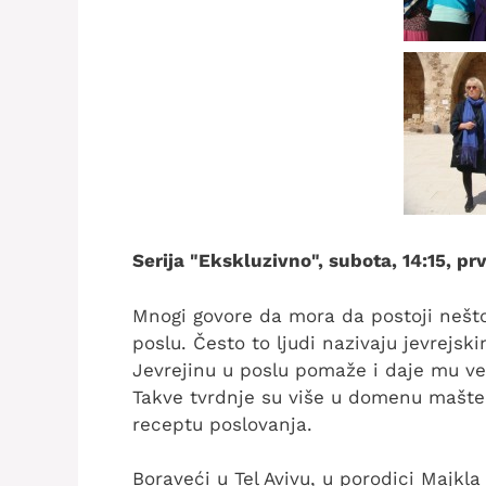
Serija "Ekskluzivno", subota, 14:15, p
Mnogi govore da mora da postoji nešto
poslu. Često to ljudi nazivaju jevrejs
Jevrejinu u poslu pomaže i daje mu v
Takve tvrdnje su više u domenu mašte 
receptu poslovanja.
Boraveći u Tel Avivu, u porodici Majkla