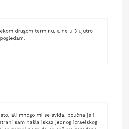
u nekom drugom terminu, a ne u 3 ujutro
a pogledam.
sto, ali mnogo mi se sviđa, poučna je i
trani sam našla iskaz jednog izraelskog