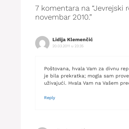
7 komentara na “Jevrejski 
novembar 2010.”
Lidija Klemenčić
20.03.2011 u 23:35
Poštovana, hvala Vam za divnu repo
je bila prekratka; mogla sam proves
uživajući. Hvala Vam na Vašem pr
Reply