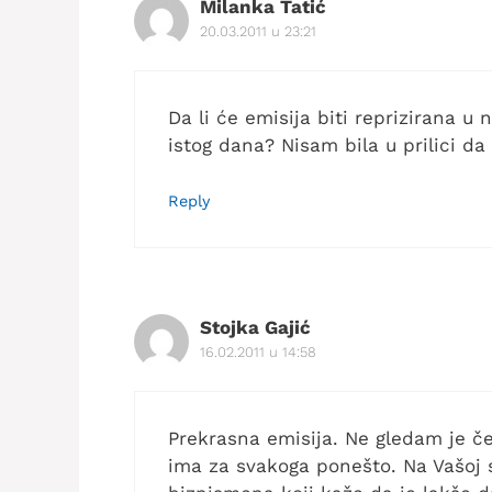
Milanka Tatić
20.03.2011 u 23:21
Da li će emisija biti reprizirana 
istog dana? Nisam bila u prilici d
Reply
Stojka Gajić
16.02.2011 u 14:58
Prekrasna emisija. Ne gledam je če
ima za svakoga ponešto. Na Vašoj s