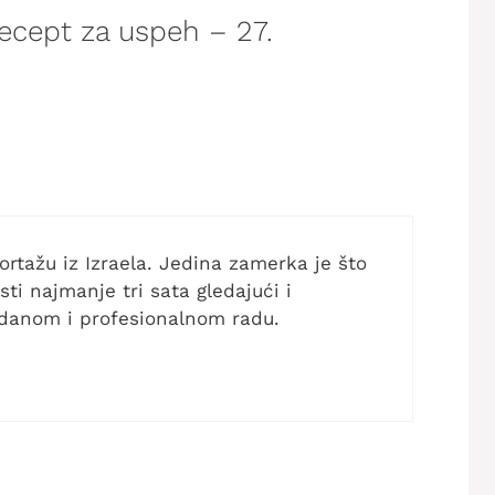
recept za uspeh – 27.
rtažu iz Izraela. Jedina zamerka je što
ti najmanje tri sata gledajući i
edanom i profesionalnom radu.