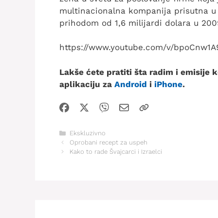
multinacionalna kompanija prisutna u
prihodom od 1,6 milijardi dolara u 2009
https://www.youtube.com/v/bpoCnw1
Lakše ćete pratiti šta radim i emisije
aplikaciju za
Android
i
iPhone
.
Kategorije
Ekskluzivno
Oprobani recept za uspeh
Kako to rade Švajcarci i Izraelci