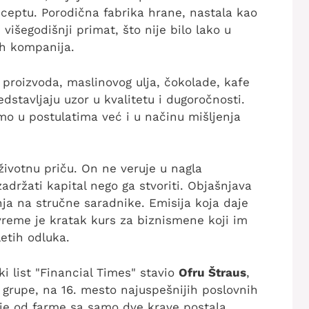
ceptu. Porodična fabrika hrane, nastala kao
 višegodišnji primat, što nije bilo lako u
ih kompanija.
 proizvoda, maslinovog ulja, čokolade, kafe
dstavljaju uzor u kvalitetu i dugoročnosti.
mo u postulatima već i u načinu mišljenja
životnu priču. On ne veruje u nagla
držati kapital nego ga stvoriti. Objašnjava
nja na stručne saradnike. Emisija koja daje
vreme je kratak kurs za biznismene koji im
etih odluka.
ki list "Financial Times" stavio
Ofru Štraus
,
grupe, na 16. mesto najuspešnijih poslovnih
 je od farme sa samo dve krave postala