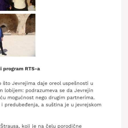
rvi program RTS-a
 što Jevrejima daje oreol uspešnosti u
kim lobijem: podrazumeva se da Jevrejin
eću mogućnost nego drugim partnerima.
i predubeđenja, a suština je u jevrejskom
 Štrausa, koji je na čelu porodične