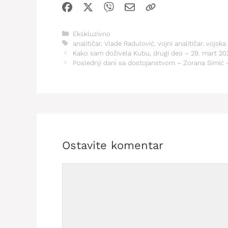
Kategorije
Ekskluzivno
Oznake
analitičar
,
Vlade Radulović
,
vojni analitičar
,
vojska
Kako sam doživela Kubu, drugi deo – 29. mart 20
Poslednji dani sa dostojanstvom – Zorana Simić – 
Ostavite komentar
Comment