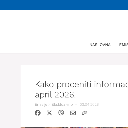
Skoči
na
sadržaj
NASLOVNA
EMI
Kako proceniti informac
april 2026.
Emisije
>
Ekskluzivno
–
03.04.2026