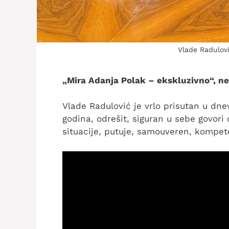
Vlade Radulovi
„Mira Adanja Polak – ekskluzivno“, ned
Vlade Radulović je vrlo prisutan u dn
godina, odrešit, siguran u sebe govori 
situacije, putuje, samouveren, kompete