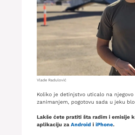
Vlade Radulović
Koliko je detinjstvo uticalo na njegov
zanimanjem, pogotovu sada u jeku blo
Lakše ćete pratiti šta radim i emisije
aplikaciju za
Android
i
iPhone
.