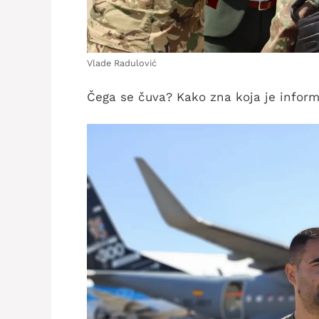
Vlade Radulović
Čega se čuva? Kako zna koja je inform