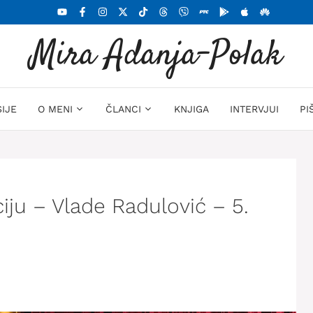
Mira Adanja-Polak
SIJE
O MENI
ČLANCI
KNJIGA
INTERVJUI
PI
iju – Vlade Radulović – 5.