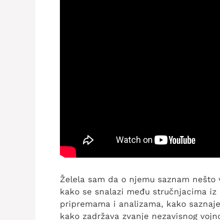
Želela sam da o njemu saznam nešto v
kako se snalazi među stručnjacima iz 
pripremama i analizama, kako saznaje 
kako zadržava zvanje nezavisnog vojn