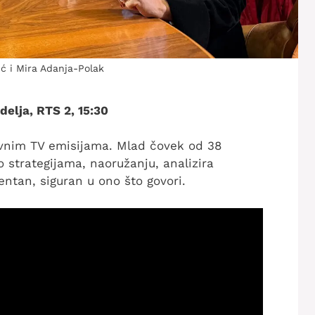
ć i Mira Adanja-Polak
elja, RTS 2, 15:30
evnim TV emisijama. Mlad čovek od 38
o strategijama, naoružanju, analizira
ntan, siguran u ono što govori.