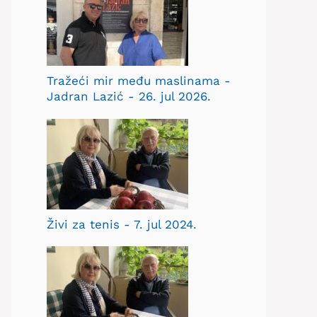
Tražeći mir među maslinama -
Jadran Lazić - 26. jul 2026.
Živi za tenis - 7. jul 2024.