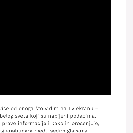
iše od onoga što vidim na TV ekranu –
belog sveta koji su nabijeni podacima,
prave informacije i kako ih procenjuje,
og analitičara među sedim glavama i