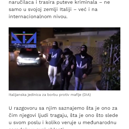
naručilaca i trasira puteve kriminala – ne
samo u svojoj zemlji Italiji – već i na
internacionalnom nivou.
Italijanska jedinica za borbu protiv mafije (DIA)
U razgovoru sa njim saznajemo šta je ono za
čim njegovi ljudi tragaju, šta je ono što slede
u svom poslu i koliko veruje u međunarodnu