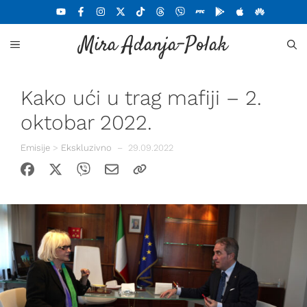
Skoči
na
Mira Adanja-Polak
sadržaj
MENU
Kako ući u trag mafiji – 2.
oktobar 2022.
Emisije
>
Ekskluzivno
–
29.09.2022