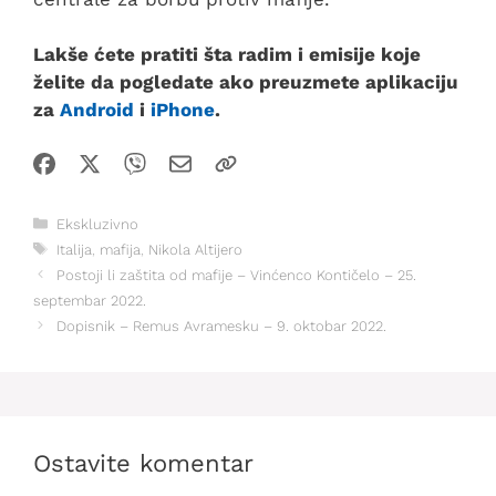
Lakše ćete pratiti šta radim i emisije koje
želite da pogledate ako preuzmete aplikaciju
za
Android
i
iPhone
.
Kategorije
Ekskluzivno
Oznake
Italija
,
mafija
,
Nikola Altijero
Postoji li zaštita od mafije – Vinćenco Kontičelo – 25.
septembar 2022.
Dopisnik – Remus Avramesku – 9. oktobar 2022.
Ostavite komentar