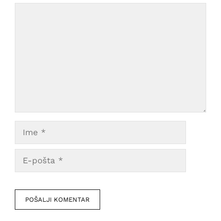
Comment
Ime
E-
pošta
Veb
mesto