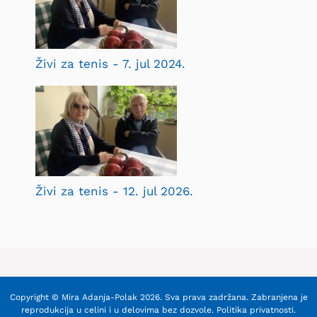
Živi za tenis - 7. jul 2024.
Živi za tenis - 12. jul 2026.
Copyright © Mira Adanja-Polak 2026. Sva prava zadržana. Zabranjena je
reprodukcija u celini i u delovima bez dozvole.
Politika privatnosti
.