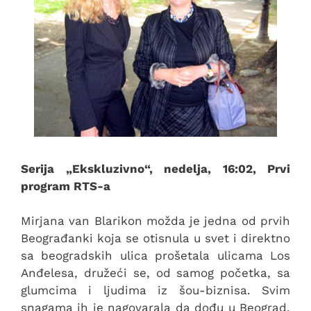
Serija „Ekskluzivno“, nedelja, 16:02, Prvi
program RTS-a
Mirjana van Blarikon možda je jedna od prvih
Beograđanki koja se otisnula u svet i direktno
sa beogradskih ulica prošetala ulicama Los
Anđelesa, družeći se, od samog početka, sa
glumcima i ljudima iz šou-biznisa. Svim
snagama ih je nagovarala da dođu u Beograd,