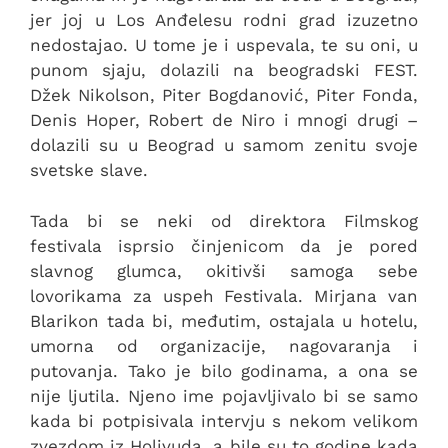
jer joj u Los Anđelesu rodni grad izuzetno
nedostajao. U tome je i uspevala, te su oni, u
punom sjaju, dolazili na beogradski FEST.
Džek Nikolson, Piter Bogdanović, Piter Fonda,
Denis Hoper, Robert de Niro i mnogi drugi –
dolazili su u Beograd u samom zenitu svoje
svetske slave.
Tada bi se neki od direktora Filmskog
festivala isprsio činjenicom da je pored
slavnog glumca, okitivši samoga sebe
lovorikama za uspeh Festivala. Mirjana van
Blarikon tada bi, međutim, ostajala u hotelu,
umorna od organizacije, nagovaranja i
putovanja. Tako je bilo godinama, a ona se
nije ljutila. Njeno ime pojavljivalo bi se samo
kada bi potpisivala intervju s nekom velikom
zvezdom iz Holivuda, a bile su to godine kada