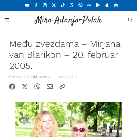
Skoči
na
Mira Adanja-Polak
sadržaj
MENU
Među zvezdama – Mirjana
van Blarikon – 20. februar
2005.
Emisije
>
Ekskluzivno
–
14.02.2005