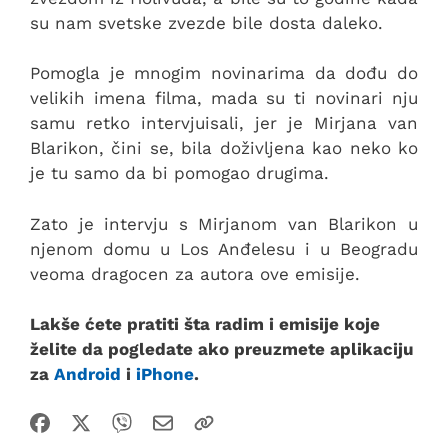
su nam svetske zvezde bile dosta daleko.
Pomogla je mnogim novinarima da dođu do
velikih imena filma, mada su ti novinari nju
samu retko intervjuisali, jer je Mirjana van
Blarikon, čini se, bila doživljena kao neko ko
je tu samo da bi pomogao drugima.
Zato je intervju s Mirjanom van Blarikon u
njenom domu u Los Anđelesu i u Beogradu
veoma dragocen za autora ove emisije.
Lakše ćete pratiti šta radim i emisije koje
želite da pogledate ako preuzmete aplikaciju
za
Android
i
iPhone
.