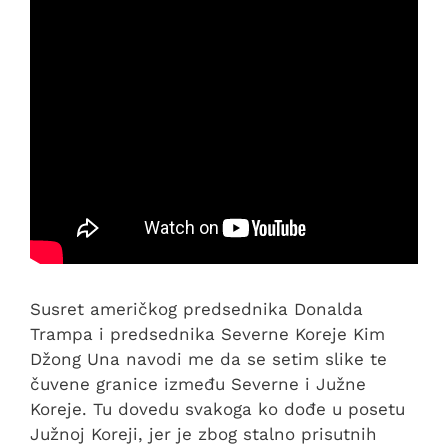
Susret američkog predsednika Donalda
Trampa i predsednika Severne Koreje Kim
Džong Una navodi me da se setim slike te
čuvene granice između Severne i Južne
Koreje. Tu dovedu svakoga ko dođe u posetu
Južnoj Koreji, jer je zbog stalno prisutnih