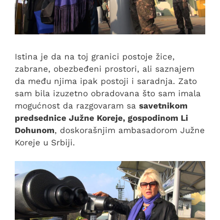
Istina je da na toj granici postoje žice,
zabrane, obezbeđeni prostori, ali saznajem
da među njima ipak postoji i saradnja. Zato
sam bila izuzetno obradovana što sam imala
mogućnost da razgovaram sa
savetnikom
predsednice Južne Koreje, gospodinom Li
Dohunom
, doskorašnjim ambasadorom Južne
Koreje u Srbiji.