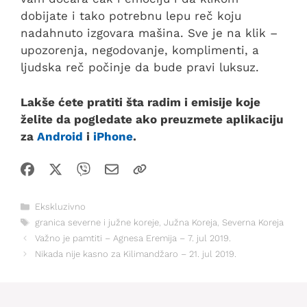
dobijate i tako potrebnu lepu reč koju
nadahnuto izgovara mašina. Sve je na klik –
upozorenja, negodovanje, komplimenti, a
ljudska reč počinje da bude pravi luksuz.
Lakše ćete pratiti šta radim i emisije koje
želite da pogledate ako preuzmete aplikaciju
za
Android
i
iPhone
.
Kategorije
Ekskluzivno
Oznake
granica severne i južne koreje
,
Južna Koreja
,
Severna Koreja
Važno je pamtiti – Agnesa Eremija – 7. jul 2019.
Nikada nije kasno za Kilimandžaro – 21. jul 2019.