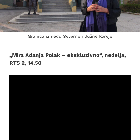
Granica između Severne i Južne Koreje
„Mira Adanja Polak – ekskluzivno“, nedelja,
RTS 2, 14.50