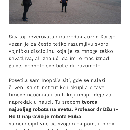
Sav taj neverovatan napredak Južne Koreje
vezan je za često teško razumljivu skoro
vojničku disciplinu koja je za mnoge teško
shvatljiva, ali znajući da im je mač iznad
glave, počnete sve bolje da razumete.
Posetila sam Inopolis siti, gde se nalazi
čuveni Kaist Institut koji okuplja citave
timove naučnika i onih koji imaju ideje za
napredak u nauci. Tu srećem
tvorca
najboljeg robota na svetu. Profesor dr Džun-
Ho O napravio je robota Huba
,
samoinicijativno sa svojom ekipom, a onda