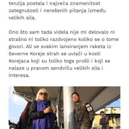
tenzija postala i najveća znamenitost
zategnutosti i nerešenih pitanja između
velikih sila.
Ono što sam tada videla nije mi delovalo ni
strašno ni toliko razdvojeno koliko se o tome
govori. Ali se svakim lansiranjem raketa iz
Severne Koreje strah se uvlači u kosti
Korejaca koji su toliko toga prošli i koji se
nalaze u pravom sendviču velikih sila i
interesa.