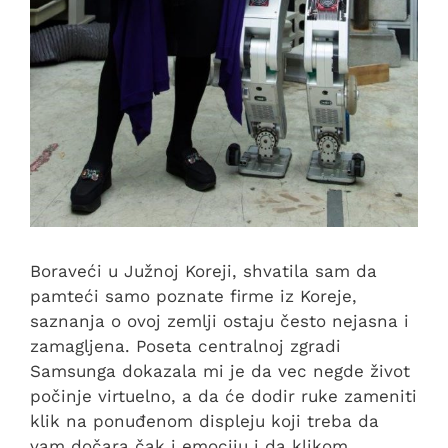
Boraveći u Južnoj Koreji, shvatila sam da
pamteći samo poznate firme iz Koreje,
saznanja o ovoj zemlji ostaju često nejasna i
zamagljena. Poseta centralnoj zgradi
Samsunga dokazala mi je da vec negde život
počinje virtuelno, a da će dodir ruke zameniti
klik na ponuđenom displeju koji treba da
vam dočara čak i emociju i da klikom