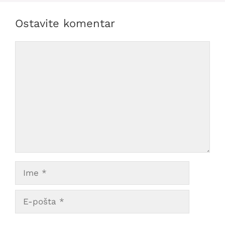
Ostavite komentar
Comment
Ime
E-
pošta
Veb