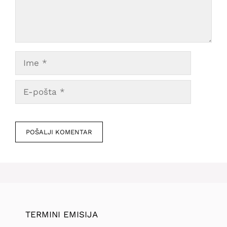
Ime
E-
pošta
Veb
mesto
TERMINI EMISIJA