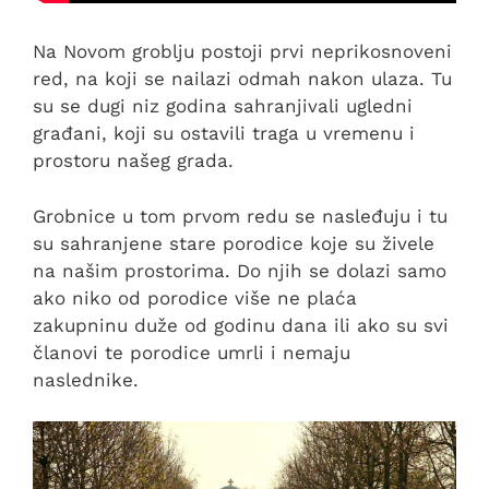
Na Novom groblju postoji prvi neprikosnoveni
red, na koji se nailazi odmah nakon ulaza. Tu
su se dugi niz godina sahranjivali ugledni
građani, koji su ostavili traga u vremenu i
prostoru našeg grada.
Grobnice u tom prvom redu se nasleđuju i tu
su sahranjene stare porodice koje su živele
na našim prostorima. Do njih se dolazi samo
ako niko od porodice više ne plaća
zakupninu duže od godinu dana ili ako su svi
članovi te porodice umrli i nemaju
naslednike.