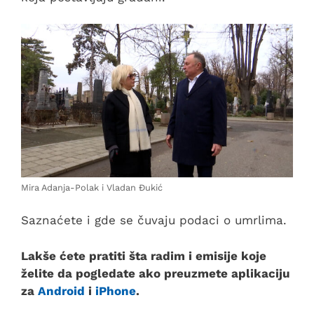
Mira Adanja-Polak i Vladan Đukić
Saznaćete i gde se čuvaju podaci o umrlima.
Lakše ćete pratiti šta radim i emisije koje
želite da pogledate ako preuzmete aplikaciju
za
Android
i
iPhone
.