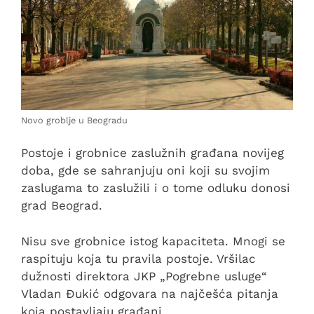
Novo groblje u Beogradu
Postoje i grobnice zaslužnih građana novijeg
doba, gde se sahranjuju oni koji su svojim
zaslugama to zaslužili i o tome odluku donosi
grad Beograd.
Nisu sve grobnice istog kapaciteta. Mnogi se
raspituju koja tu pravila postoje. Vršilac
dužnosti direktora JKP „Pogrebne usluge“
Vladan Đukić odgovara na najčešća pitanja
koja postavljaju građani.