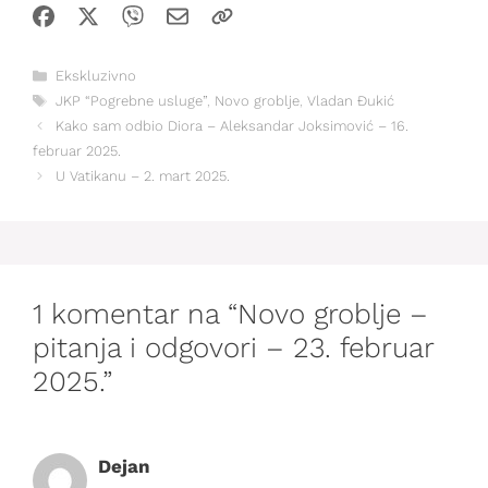
Kategorije
Ekskluzivno
Oznake
JKP “Pogrebne usluge”
,
Novo groblje
,
Vladan Đukić
Kako sam odbio Diora – Aleksandar Joksimović – 16.
februar 2025.
U Vatikanu – 2. mart 2025.
1 komentar na “Novo groblje –
pitanja i odgovori – 23. februar
2025.”
Dejan