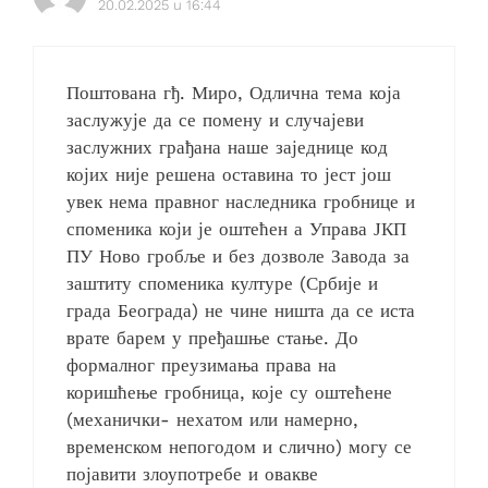
20.02.2025 u 16:44
Поштована гђ. Миро, Одлична тема која
заслужује да се помену и случајеви
заслужних грађана наше заједнице код
којих није решена оставина то јест још
увек нема правног наследника гробнице и
споменика који је оштећен а Управа ЈКП
ПУ Ново гробље и без дозволе Завода за
заштиту споменика културе (Србије и
града Београда) не чине ништа да се иста
врате барем у пређашње стање. До
формалног преузимања права на
коришћење гробница, које су оштећене
(механички- нехатом или намерно,
временском непогодом и слично) могу се
појавити злоупотребе и овакве