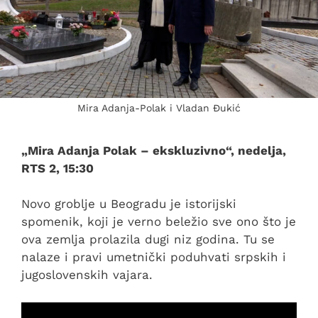
Mira Adanja-Polak i Vladan Đukić
„Mira Adanja Polak – ekskluzivno“, nedelja,
RTS 2, 15:30
Novo groblje u Beogradu je istorijski
spomenik, koji je verno beležio sve ono što je
ova zemlja prolazila dugi niz godina. Tu se
nalaze i pravi umetnički poduhvati srpskih i
jugoslovenskih vajara.