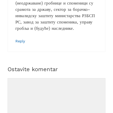
(неодржаване) гробнице и споменици су
срамота за државу, сектор за борачко-
инвалидску заштиту министарства РЗБСП
РС, завод за заштиту споменика, управу
гробља и (будуће) наследнике.
Reply
Ostavite komentar
Comment