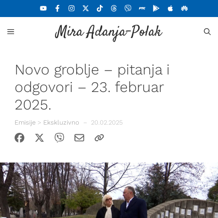
Skoči
na
Mira Adanja-Polak
sadržaj
MENU
Novo groblje – pitanja i
odgovori – 23. februar
2025.
Emisije
>
Ekskluzivno
–
20.02.2025