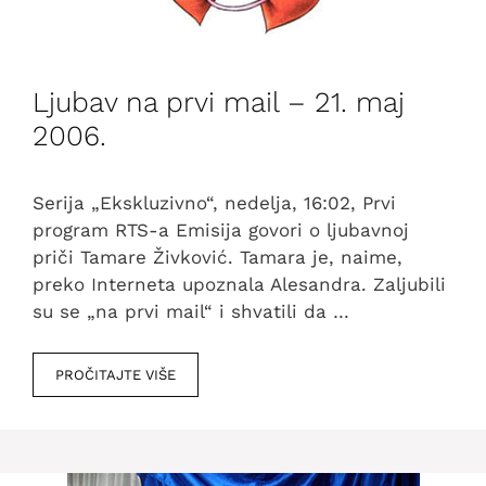
Ljubav na prvi mail – 21. maj
2006.
Serija „Ekskluzivno“, nedelja, 16:02, Prvi
program RTS-a Emisija govori o ljubavnoj
priči Tamare Živković. Tamara je, naime,
preko Interneta upoznala Alesandra. Zaljubili
su se „na prvi mail“ i shvatili da …
PROČITAJTE VIŠE