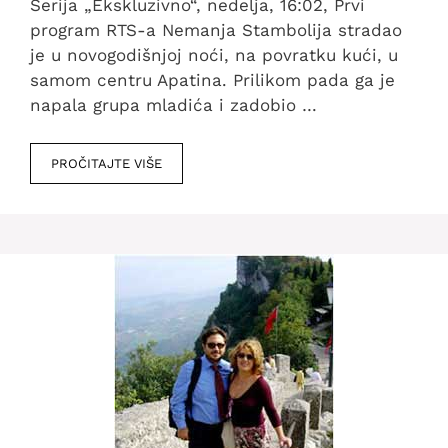
Serija „Ekskluzivno“, nedelja, 16:02, Prvi
program RTS-a Nemanja Stambolija stradao
je u novogodišnjoj noći, na povratku kući, u
samom centru Apatina. Prilikom pada ga je
napala grupa mladića i zadobio …
PROČITAJTE VIŠE