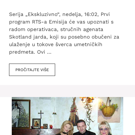
Serija „Ekskluzivno“, nedelja, 16:02, Prvi
program RTS-a Emisija će vas upoznati s
radom operativaca, stručnih agenata
Skotland jarda, koji su posebno obučeni za
ulaženje u tokove šverca umetničkih
predmeta. Ovi …
PROČITAJTE VIŠE