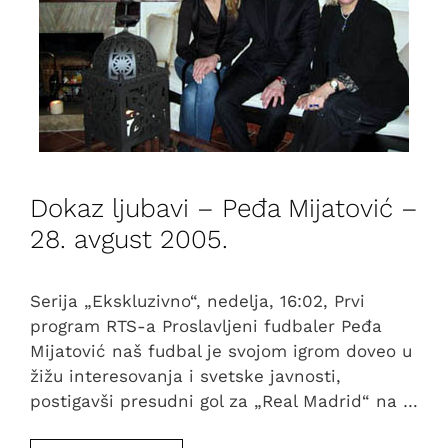
Dokaz ljubavi – Peđa Mijatović –
28. avgust 2005.
Serija „Ekskluzivno“, nedelja, 16:02, Prvi
program RTS-a Proslavljeni fudbaler Peđa
Mijatović naš fudbal je svojom igrom doveo u
žižu interesovanja i svetske javnosti,
postigavši presudni gol za „Real Madrid“ na …