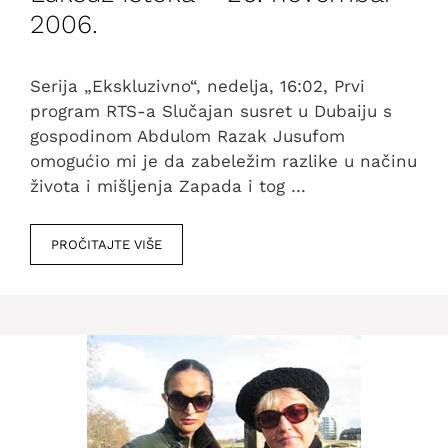
2006.
Serija „Ekskluzivno“, nedelja, 16:02, Prvi
program RTS-a Slučajan susret u Dubaiju s
gospodinom Abdulom Razak Jusufom
omogućio mi je da zabeležim razlike u načinu
života i mišljenja Zapada i tog …
PROČITAJTE VIŠE