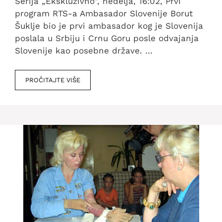
Serija „Ekskluzivno“, nedelja, 16:02, Prvi
program RTS-a Ambasador Slovenije Borut
Šuklje bio je prvi ambasador kog je Slovenija
poslala u Srbiju i Crnu Goru posle odvajanja
Slovenije kao posebne države. …
PROČITAJTE VIŠE