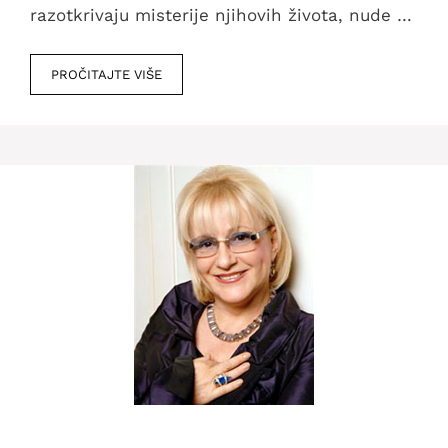
razotkrivaju misterije njihovih života, nude …
PROČITAJTE VIŠE