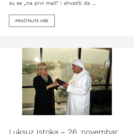
su se „na prvi mail“ i shvatili da …
PROČITAJTE VIŠE
Luksuz Istoka – 26. novembar