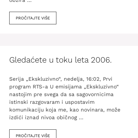
PROČITAJTE VIŠE
Gledaćete u toku leta 2006.
Serija „Ekskluzivno“, nedelja, 16:02, Prvi
program RTS-a U emisijama „Ekskluzivno“
nastojim pre svega da sa sagovornicima
istinski razgovaram i uspostavim
komunikaciju koja me, kao novinara, može
izdići iznad nivoa običnog …
PROČITAJTE VIŠE