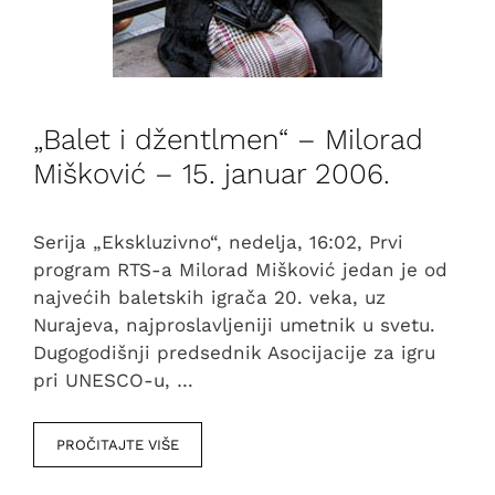
„Balet i džentlmen“ – Milorad
Mišković – 15. januar 2006.
Serija „Ekskluzivno“, nedelja, 16:02, Prvi
program RTS-a Milorad Mišković jedan je od
najvećih baletskih igrača 20. veka, uz
Nurajeva, najproslavljeniji umetnik u svetu.
Dugogodišnji predsednik Asocijacije za igru
pri UNESCO-u, …
PROČITAJTE VIŠE