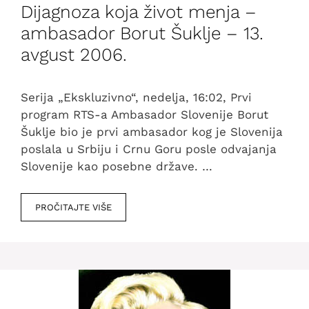
Dijagnoza koja život menja –
ambasador Borut Šuklje – 13.
avgust 2006.
Serija „Ekskluzivno“, nedelja, 16:02, Prvi
program RTS-a Ambasador Slovenije Borut
Šuklje bio je prvi ambasador kog je Slovenija
poslala u Srbiju i Crnu Goru posle odvajanja
Slovenije kao posebne države. …
PROČITAJTE VIŠE