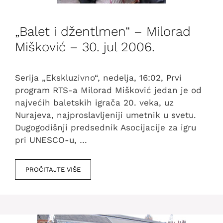
„Balet i džentlmen“ – Milorad
Mišković – 30. jul 2006.
Serija „Ekskluzivno“, nedelja, 16:02, Prvi
program RTS-a Milorad Mišković jedan je od
najvećih baletskih igrača 20. veka, uz
Nurajeva, najproslavljeniji umetnik u svetu.
Dugogodišnji predsednik Asocijacije za igru
pri UNESCO-u, …
PROČITAJTE VIŠE