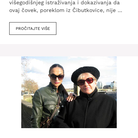
višegodišnjeg istraživanja i dokazivanja da
ovaj čovek, poreklom iz Čibutkovice, nije …
PROČITAJTE VIŠE