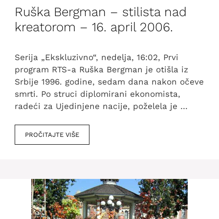
Ruška Bergman – stilista nad
kreatorom – 16. april 2006.
Serija „Ekskluzivno“, nedelja, 16:02, Prvi
program RTS-a Ruška Bergman je otišla iz
Srbije 1996. godine, sedam dana nakon očeve
smrti. Po struci diplomirani ekonomista,
radeći za Ujedinjene nacije, poželela je …
PROČITAJTE VIŠE