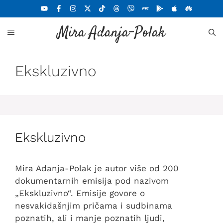
Skoči
na
Mira Adanja-Polak
sadržaj
MENU
Ekskluzivno
Ekskluzivno
Mira Adanja-Polak je autor više od 200
dokumentarnih emisija pod nazivom
„Ekskluzivno“. Emisije govore o
nesvakidašnjim pričama i sudbinama
poznatih, ali i manje poznatih ljudi,