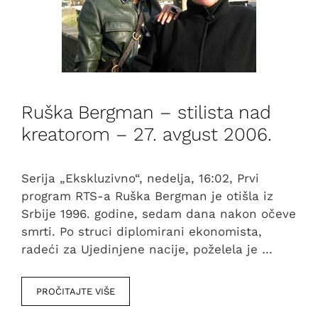
Ruška Bergman – stilista nad
kreatorom – 27. avgust 2006.
Serija „Ekskluzivno“, nedelja, 16:02, Prvi
program RTS-a Ruška Bergman je otišla iz
Srbije 1996. godine, sedam dana nakon očeve
smrti. Po struci diplomirani ekonomista,
radeći za Ujedinjene nacije, poželela je …
PROČITAJTE VIŠE