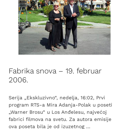
Fabrika snova – 19. februar
2006.
Serija „Ekskluzivno“, nedelja, 16:02, Prvi
program RTS-a Mira Adanja-Polak u poseti
„Warner Brosu“ u Los Anđelesu, najvećoj
fabrici filmova na svetu. Za autora emisije
ova poseta bila je od izuzetnog …