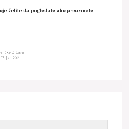
 koje želite da pogledate ako preuzmete
eričke Države
27. jun 2021.