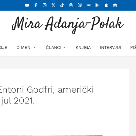
Mira Adanja-Polak
SIJE
O MENI
ČLANCI
KNJIGA
INTERVJUI
PI
ntoni Godfri, američki
jul 2021.