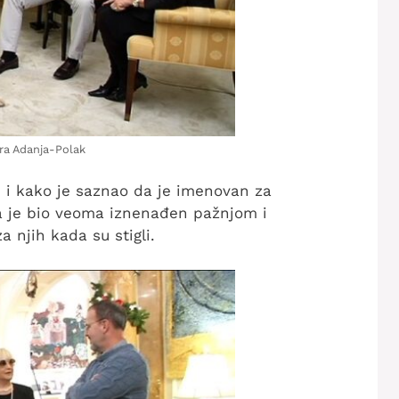
ira Adanja-Polak
 i kako je saznao da je imenovan za
a je bio veoma iznenađen pažnjom i
a njih kada su stigli.