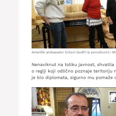
Američki ambasador Entoni Godfri (s porodicom) i M
Nenaviknut na toliku javnost, shvatil
o regiji koji odlično poznaje teritoriju 
je bio diplomata, sigurno mu pomaže d