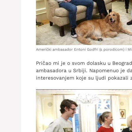
Američki ambasador Entoni Godfri (s porodicom) i M
Pričao mi je o svom dolasku u Beograd
ambasadora u Srbiji. Napomenuo je d
interesovanjem koje su ljudi pokazali z