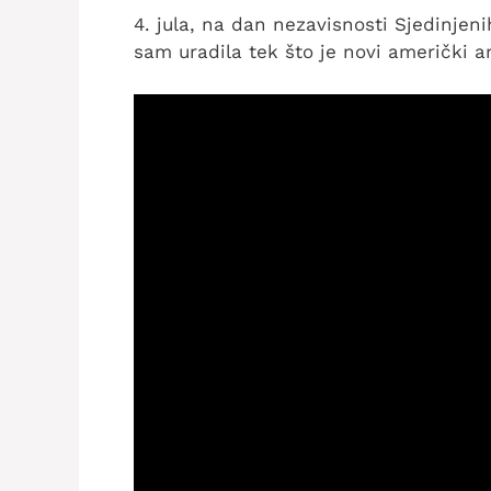
4. jula, na dan nezavisnosti Sjedinjen
sam uradila tek što je novi američki 