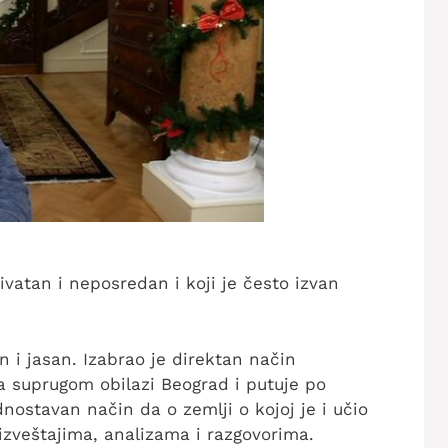
rivatan i neposredan i koji je često izvan
i jasan. Izabrao je direktan način
a suprugom obilazi Beograd i putuje po
dnostavan način da o zemlji o kojoj je i učio
izveštajima, analizama i razgovorima.