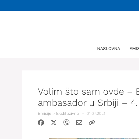
Skoči
na
sadržaj
NASLOVNA
EMI
Volim što sam ovde – E
ambasador u Srbiji – 4. 
Emisije
>
Ekskluzivno
–
01.07.2021