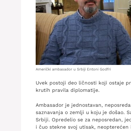
Američki ambasador u Srbiji Entoni Godfri
Uvek postoji deo ličnosti koji ostaje p
krutih pravila diplomatije.
Ambasador je jednostavan, neposredan 
saznavanja o zemlji u koju je došao. S
Srbiji. Opredelio se za neposredan, je
i čuo stekne svoj utisak, neopterećen 