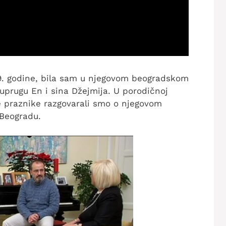
19. godine, bila sam u njegovom beogradskom
rugu En i sina Džejmija. U porodičnoj
e praznike razgovarali smo o njegovom
Beogradu.