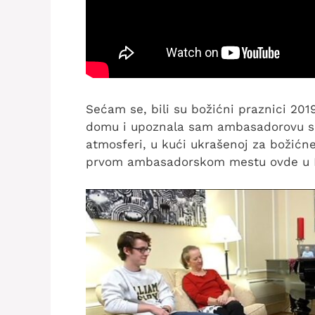
Sećam se, bili su božićni praznici 20
domu i upoznala sam ambasadorovu sup
atmosferi, u kući ukrašenoj za božićn
prvom ambasadorskom mestu ovde u 