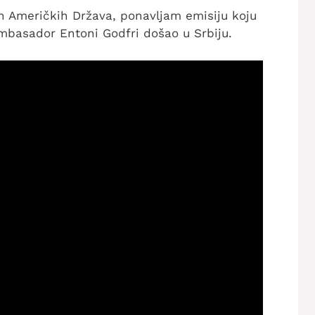
ih Američkih Država, ponavljam emisiju koju
ambasador Entoni Godfri došao u Srbiju.