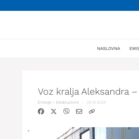
Skoči
na
sadržaj
NASLOVNA
EMI
Voz kralja Aleksandra –
Emisije
>
Ekskluzivno
–
24.10.2024