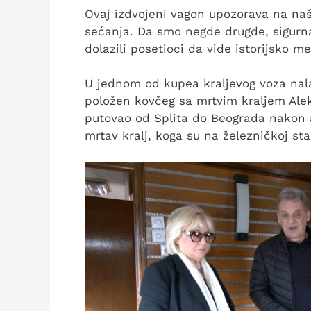
Ovaj izdvojeni vagon upozorava na na
sećanja. Da smo negde drugde, sigurn
dolazili posetioci da vide istorijsko me
U jednom od kupea kraljevog voza nalaz
položen kovčeg sa mrtvim kraljem Ale
putovao od Splita do Beograda nakon a
mrtav kralj, koga su na železničkoj sta