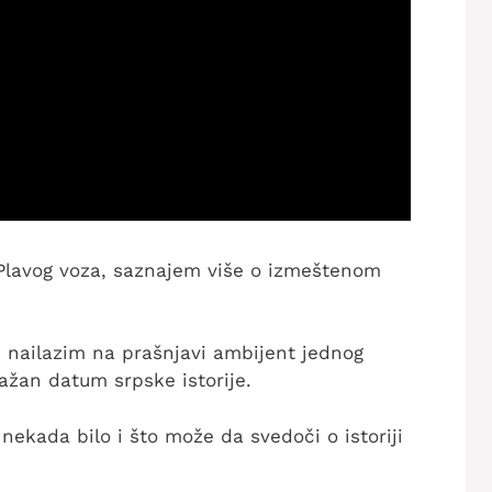
Plavog voza, saznajem više o izmeštenom
, nailazim na prašnjavi ambijent jednog
ažan datum srpske istorije.
nekada bilo i što može da svedoči o istoriji