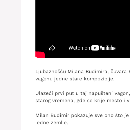
Ljubaznošću Milana Budimira, čuvara 
vagonu jedne stare kompozicije.
Ulazeći prvi put u taj napušteni vagon
starog vremena, gde se krije mesto i v
Milan Budimir pokazuje sve ono što je 
jedne zemlje.