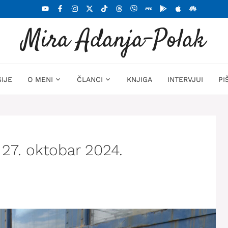
Mira Adanja-Polak
SIJE
O MENI
ČLANCI
KNJIGA
INTERVJUI
PI
 27. oktobar 2024.