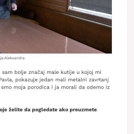
lja Aleksandra
 sam bolje značaj male kutije u kojoj mi
Pavla, pokazuje jedan mali metalni zavrtanj
m smo moja porodica i ja morali da odemo iz
 koje želite da pogledate ako preuzmete