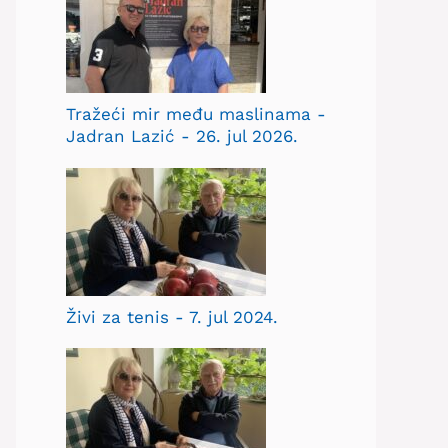
Tražeći mir među maslinama -
Jadran Lazić - 26. jul 2026.
Živi za tenis - 7. jul 2024.