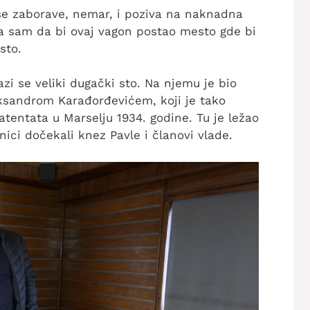
še zaborave, nemar, i poziva na naknadna
a sam da bi ovaj vagon postao mesto gde bi
sto.
i se veliki dugački sto. Na njemu je bio
ksandrom Karađorđevićem, koji je tako
tentata u Marselju 1934. godine. Tu je ležao
nici dočekali knez Pavle i članovi vlade.