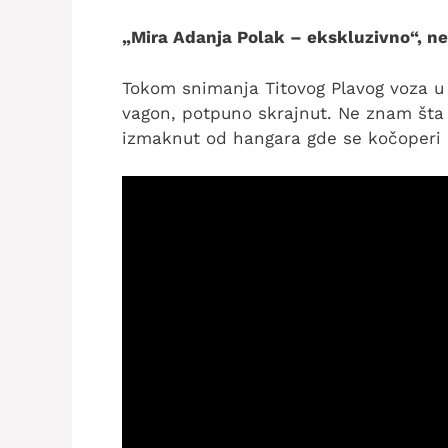
„Mira Adanja Polak – ekskluzivno“, ned
Tokom snimanja Titovog Plavog voza u
vagon, potpuno skrajnut. Ne znam šta 
izmaknut od hangara gde se kočoperi P