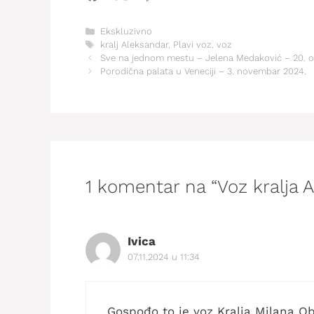
Kategorije
Ekskluzivno
Oznake
kralj Aleksandar
,
Plavi voz
,
voz
Sve na jednom mestu – Jelena Medaković – 20. o
Porodična palata u Veneciji – 3. novembar 2024.
1 komentar na “Voz kralja 
Ivica
07.11.2024 u 11:34
Gospođo to je voz Kralja Milana O