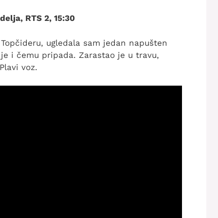
elja, RTS 2, 15:30
 Topčideru, ugledala sam jedan napušten
je i čemu pripada. Zarastao je u travu,
lavi voz.