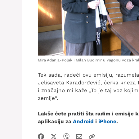
Mira Adanja-Polak i Milan Budimir u vagonu voza kra
Tek sada, radeći ovu emisiju, razumela
Jelisaveta Karađorđević, ćerka kneza 
i značajno mi kaže „To je taj voz koji
zemlje“.
Lakše ćete pratiti šta radim i emisije
aplikaciju za
Android
i
iPhone
.