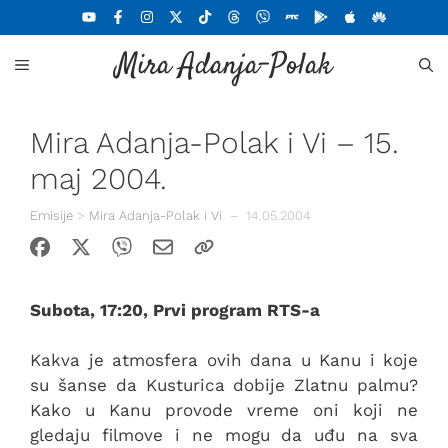
Skoči
na
Mira Adanja-Polak
sadržaj
MENU
Mira Adanja-Polak i Vi – 15.
maj 2004.
Emisije
>
Mira Adanja-Polak i Vi
–
14.05.2004
Subota, 17:20, Prvi program RTS-a
Kakva je atmosfera ovih dana u Kanu i koje
su šanse da Kusturica dobije Zlatnu palmu?
Kako u Kanu provode vreme oni koji ne
gledaju filmove i ne mogu da uđu na sva