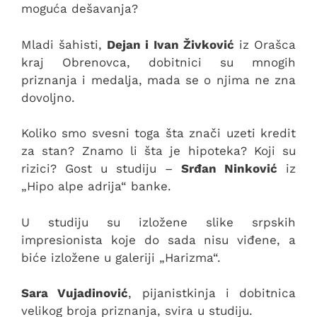
moguća dešavanja?
Mladi šahisti,
Dejan i Ivan Živković
iz Orašca
kraj Obrenovca, dobitnici su mnogih
priznanja i medalja, mada se o njima ne zna
dovoljno.
Koliko smo svesni toga šta znači uzeti kredit
za stan? Znamo li šta je hipoteka? Koji su
rizici? Gost u studiju –
Srđan Ninković
iz
„Hipo alpe adrija“ banke.
U studiju su izložene slike srpskih
impresionista koje do sada nisu viđene, a
biće izložene u galeriji „Harizma“.
Sara Vujadinović
, pijanistkinja i dobitnica
velikog broja priznanja, svira u studiju.