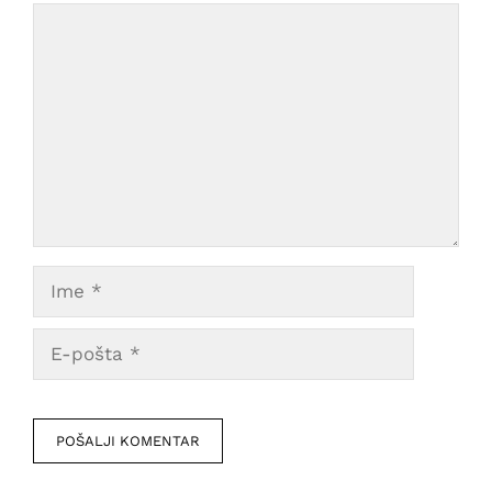
Comment
Ime
E-
pošta
Veb
mesto