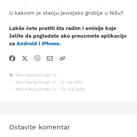
U kakvom je stanju jevrejsko groblje u Nišu?
Lakše ćete pratiti šta radim i emisije koje
želite da pogledate ako preuzmete aplikaciju
za
Android
i
iPhone
.
Kategorije
Mira Adanja-Polak i Vi
Mira Adanja-Polak i Vi – 8. maj 2004.
Mira Adanja-Polak i Vi – 22. maj 2004.
Ostavite komentar