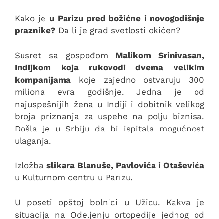
Kako je
u Parizu pred božićne i novogodišnje
praznike?
Da li je grad svetlosti okićen?
Susret sa gospođom
Malikom Srinivasan,
Indijkom koja rukovodi dvema velikim
kompanijama
koje zajedno ostvaruju 300
miliona evra godišnje. Jedna je od
najuspešnijih žena u Indiji i dobitnik velikog
broja priznanja za uspehe na polju biznisa.
Došla je u Srbiju da bi ispitala mogućnost
ulaganja.
Izložba
slikara Blanuše, Pavlovića i Otaševića
u Kulturnom centru u Parizu.
U poseti opštoj bolnici u Užicu. Kakva je
situacija na Odeljenju ortopedije jednog od