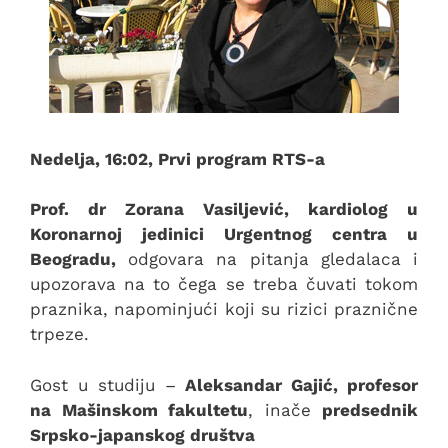
Nedelja, 16:02, Prvi program RTS-a
Prof. dr Zorana Vasiljević, kardiolog u
Koronarnoj jedinici Urgentnog centra u
Beogradu,
odgovara na pitanja gledalaca i
upozorava na to čega se treba čuvati tokom
praznika, napominjući koji su rizici praznične
trpeze.
Gost u studiju –
Aleksandar Gajić, profesor
na Mašinskom fakultetu
, inače
predsednik
Srpsko-japanskog društva