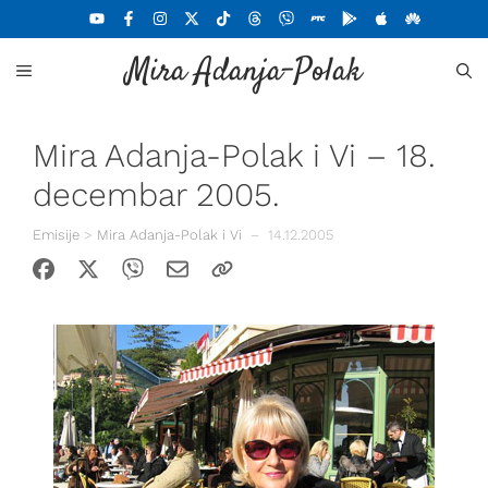
Skoči
na
Mira Adanja-Polak
sadržaj
MENU
Mira Adanja-Polak i Vi – 18.
decembar 2005.
Emisije
>
Mira Adanja-Polak i Vi
–
14.12.2005