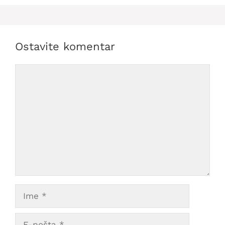
Ostavite komentar
Comment
Ime
E-