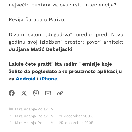
najvećih centara za ovu vrstu intervencija?
Revija čarapa u Parizu.
Dizajn salon „Jugodrva“ uredio pred Novu
godinu svoj izložbeni prostor; govori arhitekt
Julijana Matić Debeljacki
Lakše ćete pratiti šta radim i emisije koje
želite da pogledate ako preuzmete aplikaciju
za
Android
i
iPhone
.
Kategorije
Mira Adanja-Polak i Vi
Mira Adanja-Polak i Vi – 11. decembar 2005.
Mira Adanja-Polak i Vi – 25. decembar 2005.