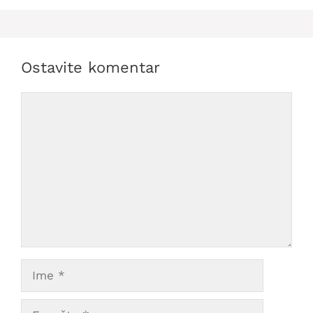
Ostavite komentar
Comment
Ime
E-