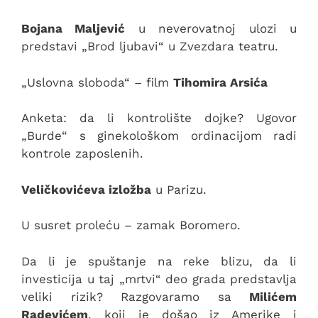
Bojana Maljević
u neverovatnoj ulozi u
predstavi „Brod ljubavi“ u Zvezdara teatru.
„Uslovna sloboda“ – film
Tihomira Arsića
Anketa: da li kontrolište dojke? Ugovor
„Burde“ s ginekološkom ordinacijom radi
kontrole zaposlenih.
Veličkovićeva izložba
u Parizu.
U susret proleću – zamak Boromero.
Da li je spuštanje na reke blizu, da li
investicija u taj „mrtvi“ deo grada predstavlja
veliki rizik? Razgovaramo sa
Milićem
Radevićem
, koji je došao iz Amerike i