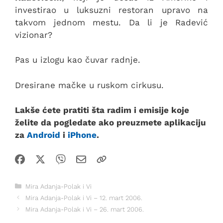
investirao u luksuzni restoran upravo na
takvom jednom mestu. Da li je Radević
vizionar?
Pas u izlogu kao čuvar radnje.
Dresirane mačke u ruskom cirkusu.
Lakše ćete pratiti šta radim i emisije koje
želite da pogledate ako preuzmete aplikaciju
za
Android
i
iPhone
.
Kategorije
Mira Adanja-Polak i Vi
Mira Adanja-Polak i Vi – 12. mart 2006.
Mira Adanja-Polak i Vi – 26. mart 2006.