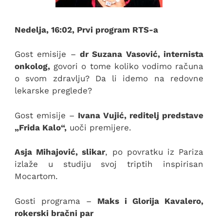
Nedelja, 16:02, Prvi program RTS-a
Gost emisije –
dr Suzana Vasović, internista
onkolog,
govori o tome koliko vodimo računa
o svom zdravlju? Da li idemo na redovne
lekarske preglede?
Gost emisije –
Ivana Vujić, reditelj predstave
„Frida Kalo“,
uoči premijere.
Asja Mihajović, slikar
, po povratku iz Pariza
izlaže u studiju svoj triptih inspirisan
Mocartom.
Gosti programa –
Maks i Glorija Kavalero,
rokerski bračni par