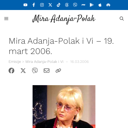
Skoči
na
Mira Adanja-Polak
sadržaj
MENU
Mira Adanja-Polak i Vi – 19.
mart 2006.
Emisije
>
Mira Adanja-Polak i Vi
–
16.03.2006