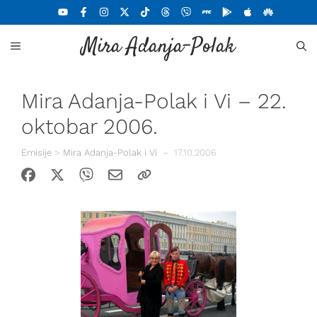
Skoči
na
Mira Adanja-Polak
sadržaj
MENU
Mira Adanja-Polak i Vi – 22.
oktobar 2006.
Emisije
>
Mira Adanja-Polak i Vi
–
17.10.2006