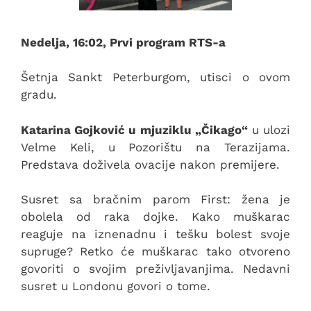
Nedelja, 16:02, Prvi program RTS-a
Šetnja Sankt Peterburgom, utisci o ovom
gradu.
Katarina Gojković u mjuziklu „Čikago“
u ulozi
Velme Keli, u Pozorištu na Terazijama.
Predstava doživela ovacije nakon premijere.
Susret sa bračnim parom First: žena je
obolela od raka dojke. Kako muškarac
reaguje na iznenadnu i tešku bolest svoje
supruge? Retko će muškarac tako otvoreno
govoriti o svojim preživljavanjima. Nedavni
susret u Londonu govori o tome.