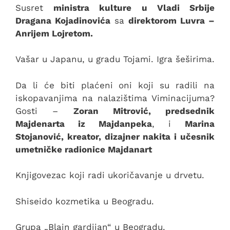
Susret
ministra kulture u Vladi Srbije
Dragana Kojadinovića
sa
direktorom Luvra –
Anrijem Lojretom.
Vašar u Japanu, u gradu Tojami. Igra šeširima.
Da li će biti plaćeni oni koji su radili na
iskopavanjima na nalazištima Viminacijuma?
Gosti –
Zoran Mitrović, predsednik
Majdenarta iz Majdanpeka
, i
Marina
Stojanović, kreator, dizajner nakita i učesnik
umetničke radionice Majdanart
Knjigovezac koji radi ukoričavanje u drvetu.
Shiseido kozmetika u Beogradu.
Grupa „Blajn gardijan“ u Beogradu.