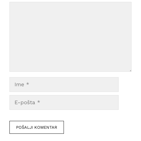
Comment
Ime
E-
pošta
Veb
mesto