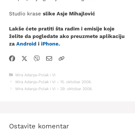
Studio krase
slike Asje Mihajlović
Lakše ćete pratiti šta radim i emisije koje
želite da pogledate ako preuzmete aplikaciju
za
Android
i
iPhone
.
Kategorije
Mira Adanja-Polak i Vi
Mira Adanja-Polak i Vi – 15. oktobar 2006.
Mira Adanja-Polak i Vi – 29. oktobar 2006.
Ostavite komentar