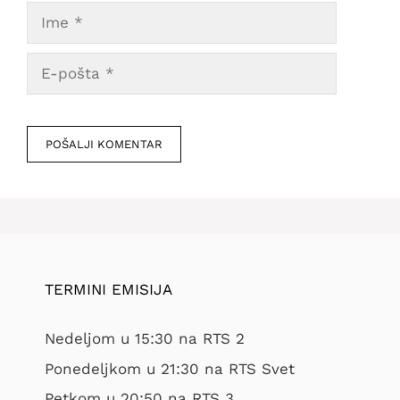
Ime
E-
pošta
Veb
mesto
TERMINI EMISIJA
Nedeljom u 15:30 na RTS 2
Ponedeljkom u 21:30 na RTS Svet
Petkom u 20:50 na RTS 3