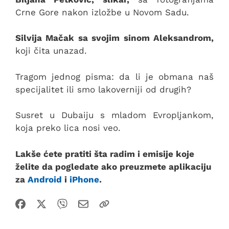
Crne Gore nakon izložbe u Novom Sadu.
Silvija Mačak sa svojim sinom Aleksandrom,
koji čita unazad.
Tragom jednog pisma: da li je obmana naš
specijalitet ili smo lakoverniji od drugih?
Susret u Dubaiju s mladom Evropljankom,
koja preko lica nosi veo.
Lakše ćete pratiti šta radim i emisije koje
želite da pogledate ako preuzmete aplikaciju
za
Android
i
iPhone
.