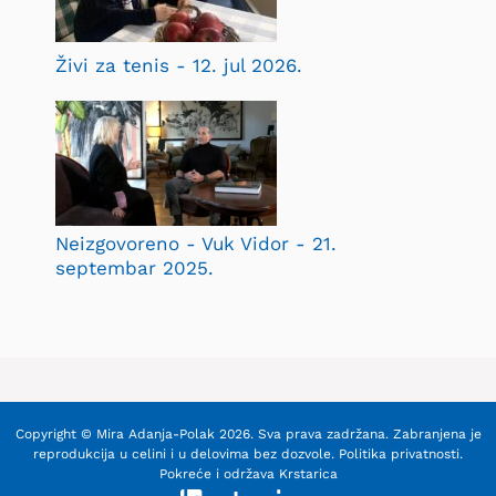
Živi za tenis - 12. jul 2026.
Neizgovoreno - Vuk Vidor - 21.
septembar 2025.
Copyright © Mira Adanja-Polak 2026. Sva prava zadržana. Zabranjena je
reprodukcija u celini i u delovima bez dozvole.
Politika privatnosti
.
Pokreće i održava
Krstarica