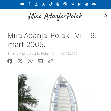
Skoči
na
Mira Adanja-Polak
sadržaj
MENU
Mira Adanja-Polak i Vi – 6.
mart 2005.
Emisije
>
Mira Adanja-Polak i Vi
–
03.03.2005