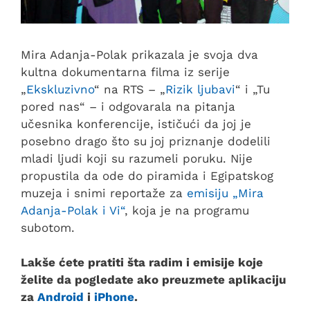
Mira Adanja-Polak prikazala je svoja dva
kultna dokumentarna filma iz serije
„
Ekskluzivno
“ na RTS – „
Rizik ljubavi
“ i „Tu
pored nas“ – i odgovarala na pitanja
učesnika konferencije, ističući da joj je
posebno drago što su joj priznanje dodelili
mladi ljudi koji su razumeli poruku. Nije
propustila da ode do piramida i Egipatskog
muzeja i snimi reportaže za
emisiju „Mira
Adanja-Polak i Vi“
, koja je na programu
subotom.
Lakše ćete pratiti šta radim i emisije koje
želite da pogledate ako preuzmete aplikaciju
za
Android
i
iPhone
.