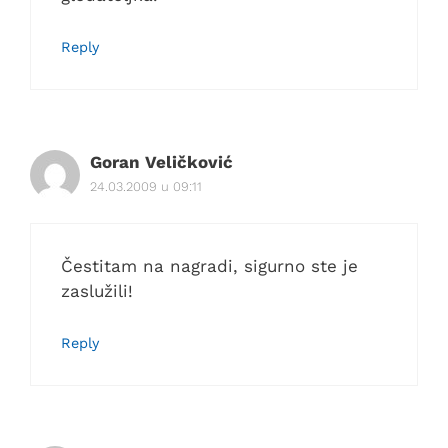
Reply
Goran Veličković
24.03.2009 u 09:11
Čestitam na nagradi, sigurno ste je
zaslužili!
Reply