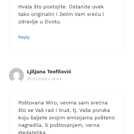
Hvala što postojite. Ostanite uvek
tako originalni i želim Vam sreću i
zdravlje u životu.
Reply
Ljiljana Teofilović
28.03.2009 u 16:43
Poštovana Miro, veoma sam srećna
što se Vaš rad i trud, tj. Vaša poruka
koju šaljete svojim emisijama pošteno
nagradila. S poštovanjem, verna
gledateljka.