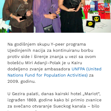
Na godišnjem skupu Y-peer programa
Ujedinjenih nacija za kontinuiranu borbu
protiv side i širenje znanja u vezi sa ovom
bolešću Miri Adanji-Polak je u Kairu
dodeljeno zvanje ambasadora
UNFPA (United
Nations Fund for Population Activities
)
za
2009. godinu.
U Gezira palati, danas kairski hotel „Mariot“,
izgrađen 1869. godine kako bi primio zvanice
za svečano otvaranje Sueckog kanala – bilo