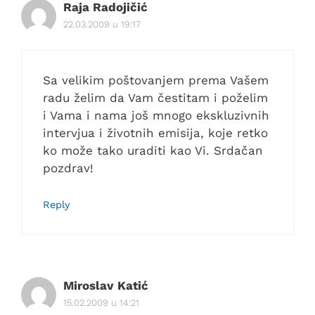
Raja Radojičić
22.03.2009 u 19:17
Sa velikim poštovanjem prema Vašem
radu želim da Vam čestitam i poželim
i Vama i nama još mnogo ekskluzivnih
intervjua i životnih emisija, koje retko
ko može tako uraditi kao Vi. Srdačan
pozdrav!
Reply
Miroslav Katić
15.02.2009 u 14:21