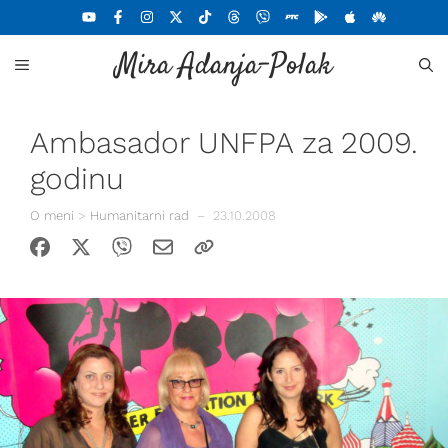
Skoči
na
Mira Adanja-Polak
sadržaj
MENU
Ambasador UNFPA za 2009.
godinu
O meni
>
Humanitarni rad
–
23.10.2008