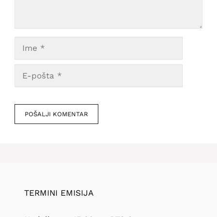
Ime
E-
pošta
Veb
mesto
TERMINI EMISIJA