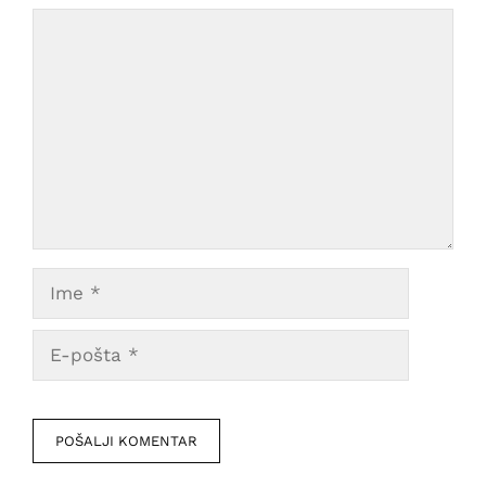
Comment
Ime
E-
pošta
Veb
mesto