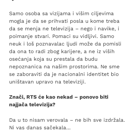
Samo osoba sa vizijama i višim ciljevima
mogla je da se prihvati posla u kome treba
da se menja ne televizija – nego i navike, i
poimanje stvari. Pomaci su vidljivi. Samo
neuk i loš poznavalac ljudi može da pomisli
da ona to radi zbog karijere, a ne iz viših
osećanja koja su prestala da budu
nepoznanica na našim prostorima. Ne sme
se zaboraviti da je nacionalni identitet bio
uništavan upravo na televiziji.
Znači, RTS će kao nekad – ponovo biti
najjača televizija?
Da u to nisam verovala – ne bih sve izdržala.
Ni vas danas sačekala…