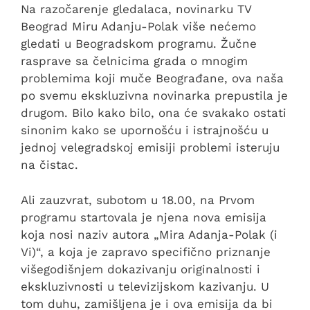
Na razočarenje gledalaca, novinarku TV
Beograd Miru Adanju-Polak više nećemo
gledati u Beogradskom programu. Žučne
rasprave sa čelnicima grada o mnogim
problemima koji muče Beograđane, ova naša
po svemu ekskluzivna novinarka prepustila je
drugom. Bilo kako bilo, ona će svakako ostati
sinonim kako se upornošću i istrajnošću u
jednoj velegradskoj emisiji problemi isteruju
na čistac.
Ali zauzvrat, subotom u 18.00, na Prvom
programu startovala je njena nova emisija
koja nosi naziv autora „Mira Adanja-Polak (i
Vi)“, a koja je zapravo specifično priznanje
višegodišnjem dokazivanju originalnosti i
ekskluzivnosti u televizijskom kazivanju. U
tom duhu, zamišljena je i ova emisija da bi