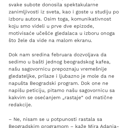
svake subote donosila spektakularne
zanimljivosti iz sveta, kao i goste u studiju po
izboru autora. Osim toga, komunikativnost
koju smo videli u prve dve epizode,
motivisaće učešće gledalaca u izboru onoga
što žele da vide na malom ekranu.
Dok nam sredina februara dozvoljava da
sedimo u bašti jednog beogradskog kafea,
našu sagovornicu prepoznaju vremešnije
gledateljke, prilaze i ljubazno je mole da ne
napušta Beogradski program. Dok one ne
napišu peticiju, pitamo našu sagovornicu sa
kakvim se osećanjem „rastaje“ od matične
redakcije.
– Ne, nisam se u potpunosti rastala sa
Beogradskim programom – kaže Mira Adanja-