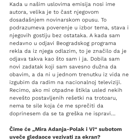
Kada u našim uslovima emisija nosi ime
autora, velika je to čast njegovom
dosadašnjem novinarskom opusu. To
podrazumeva poverenje u izbor tema, stava i
njegovih gostiju bez ostataka. A kada sam
nedavno u odjavi Beogradskog programa
rekla da iz njega odlazim, to je značilo da je
odjava takva kao što sam i ja. Dobila sam
novi zadatak koji sam savesno dužna da
obavim, a da ni u jednom trenutku iz vida ne
izgubim da radim na nacionalnoj televiziji.
Recimo, ako mi otpadne štikla usled nekih
nevešto postavljenih rešetki na trotoaru,
nema te sile koja će me sprečiti da
doprinesem da se ta greška ne ispravi…
Čime će „Mira Adanja-Polak i Vi“ subotom
uveče gledaoce vezivati za ekran?