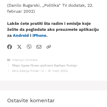
(Danilo Bugarski, „Politika“ TV dodatak, 22.
februar 2002)
Lakše ćete pratiti šta radim i emisije koje
želite da pogledate ako preuzmete aplikaciju
za
Android
i
iPhone
.
Kategorije
Intervjui novinara
Мира Аданя-Полак сръбската Барбара Уолтърс
Mira Adanja-Polak i Vi – 16. mart 2002.
Ostavite komentar