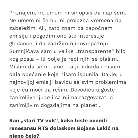
Priznajem, ne umem ni sinopsis da napišem.
Ne umem ni šemu, ni prolazna vremena da
zabeležim. Ali, zato znam da započnem
emisiju i pogodim ono što interesuje
gledaoce, i da zadržim njihovu pažnju.
Sumnjičava sam u velike „transparente“ bilo
kog posla – ili bolje je reći njih se plašim.
Mislim da se ne sme – a ja nikada i nisam
dala obećanje koje nisam ispunila. Dakle, u
najnovijoj emisiji baviću se svim problemima
koje ću moći da rešim. Dovodiću u goste
zanimljive ljude i sa njima razgovarati o
zanimljivim događajima na planeti.
Kao „stari TV vuk“, kako biste ocenili
renesansu RTS dolaskom Bojane Lekić na
njeno čelo?