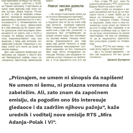
„Priznajem, ne umem ni sinopsis da napišem!
Ne umem ni šemu, ni prolazna vremena da
zabeležim. Ali, zato znam da započnem
emisiju, da pogodim ono što interesuje
gledaoce i da zadržim njihovu pažnju“, kaže
urednik i voditelj nove emisije RTS „Mira
Adanja-Polak i Vi“.