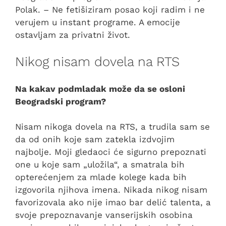
Polak. – Ne fetišiziram posao koji radim i ne
verujem u instant programe. A emocije
ostavljam za privatni život.
Nikog nisam dovela na RTS
Na kakav podmladak može da se osloni
Beogradski program?
Nisam nikoga dovela na RTS, a trudila sam se
da od onih koje sam zatekla izdvojim
najbolje. Moji gledaoci će sigurno prepoznati
one u koje sam „uložila“, a smatrala bih
opterećenjem za mlade kolege kada bih
izgovorila njihova imena. Nikada nikog nisam
favorizovala ako nije imao bar delić talenta, a
svoje prepoznavanje vanserijskih osobina