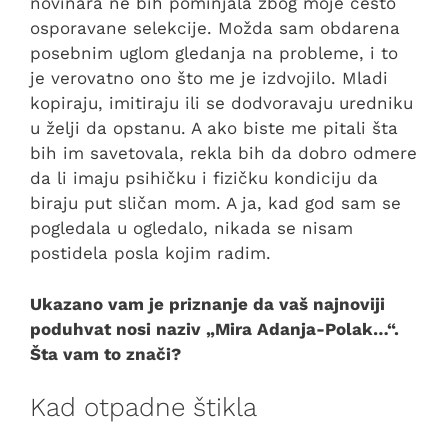
novinara ne bih pominjala zbog moje često
osporavane selekcije. Možda sam obdarena
posebnim uglom gledanja na probleme, i to
je verovatno ono što me je izdvojilo. Mladi
kopiraju, imitiraju ili se dodvoravaju uredniku
u želji da opstanu. A ako biste me pitali šta
bih im savetovala, rekla bih da dobro odmere
da li imaju psihičku i fizičku kondiciju da
biraju put sličan mom. A ja, kad god sam se
pogledala u ogledalo, nikada se nisam
postidela posla kojim radim.
Ukazano vam je priznanje da vaš najnoviji
poduhvat nosi naziv „Mira Adanja-Polak…“.
Šta vam to znači?
Kad otpadne štikla