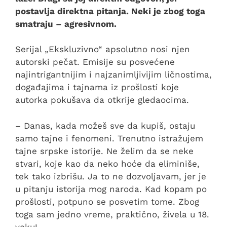
postavlja direktna pitanja. Neki je zbog toga
smatraju – agresivnom.
Serijal „Ekskluzivno“ apsolutno nosi njen
autorski pečat. Emisije su posvećene
najintrigantnijim i najzanimljivijim ličnostima,
događajima i tajnama iz prošlosti koje
autorka pokušava da otkrije gledaocima.
– Danas, kada možeš sve da kupiš, ostaju
samo tajne i fenomeni. Trenutno istražujem
tajne srpske istorije. Ne želim da se neke
stvari, koje kao da neko hoće da eliminiše,
tek tako izbrišu. Ja to ne dozvoljavam, jer je
u pitanju istorija mog naroda. Kad kopam po
prošlosti, potpuno se posvetim tome. Zbog
toga sam jedno vreme, praktično, živela u 18.
veku!