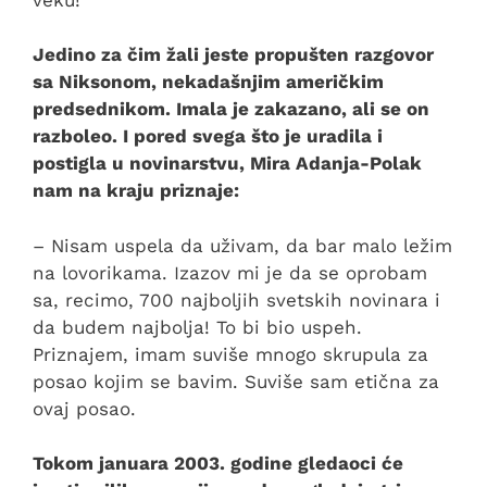
Jedino za čim žali jeste propušten razgovor
sa Niksonom, nekadašnjim američkim
predsednikom. Imala je zakazano, ali se on
razboleo. I pored svega što je uradila i
postigla u novinarstvu, Mira Adanja-Polak
nam na kraju priznaje:
– Nisam uspela da uživam, da bar malo ležim
na lovorikama. Izazov mi je da se oprobam
sa, recimo, 700 najboljih svetskih novinara i
da budem najbolja! To bi bio uspeh.
Priznajem, imam suviše mnogo skrupula za
posao kojim se bavim. Suviše sam etična za
ovaj posao.
Tokom januara 2003. godine gledaoci će