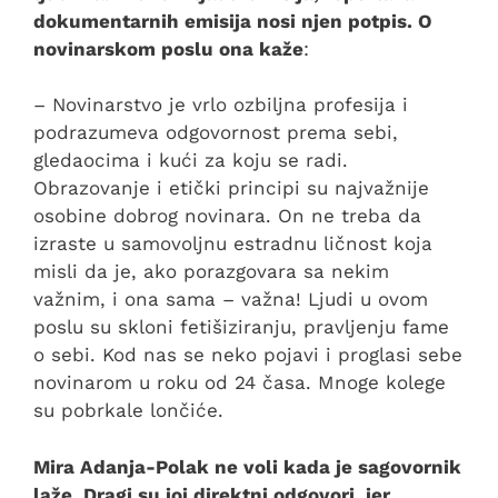
dokumentarnih emisija nosi njen potpis. O
novinarskom poslu ona kaže
:
– Novinarstvo je vrlo ozbiljna profesija i
podrazumeva odgovornost prema sebi,
gledaocima i kući za koju se radi.
Obrazovanje i etički principi su najvažnije
osobine dobrog novinara. On ne treba da
izraste u samovoljnu estradnu ličnost koja
misli da je, ako porazgovara sa nekim
važnim, i ona sama – važna! Ljudi u ovom
poslu su skloni fetišiziranju, pravljenju fame
o sebi. Kod nas se neko pojavi i proglasi sebe
novinarom u roku od 24 časa. Mnoge kolege
su pobrkale lončiće.
Mira Adanja-Polak ne voli kada je sagovornik
laže. Dragi su joj direktni odgovori, jer