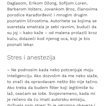
Daglasom, Erikom Džong, Sofijom Loren,
Barbarom Volters, Jovankom Broz, članovima
porodice Karađorđević i mnogim drugim
poznatim ličnostima. Autoritete sa kojima se
susretala smatrala je sebi ravnim, budući da
su joj – kako kaže – od malena prolazili kroz
kuću, dolazeći kod njenog oca, koji je bio
poznati lekar.
Stres i anestezija
– Ne podnosim kada neko potcenjuje moju
inteligenciju. Ako dozvolim da me neko slaže,
to znači da opravdavam nešto što nije tačno.
Ako treba da budem filter koji legitimiše tu
laž, osećam se loše. Svojevremeno, kada mi
je rečeno da ću imati autorsku emisiju,
doživela sam stres! To je ogromna obaveza i