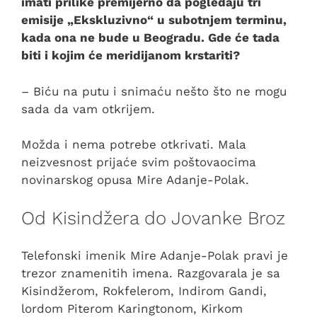
imati prilike premijerno da pogledaju tri
emisije „Ekskluzivno“ u subotnjem terminu,
kada ona ne bude u Beogradu. Gde će tada
biti i kojim će meridijanom krstariti?
– Biću na putu i snimaću nešto što ne mogu
sada da vam otkrijem.
Možda i nema potrebe otkrivati. Mala
neizvesnost prijaće svim poštovaocima
novinarskog opusa Mire Adanje-Polak.
Od Kisindžera do Jovanke Broz
Telefonski imenik Mire Adanje-Polak pravi je
trezor znamenitih imena. Razgovarala je sa
Kisindžerom, Rokfelerom, Indirom Gandi,
lordom Piterom Karingtonom, Kirkom