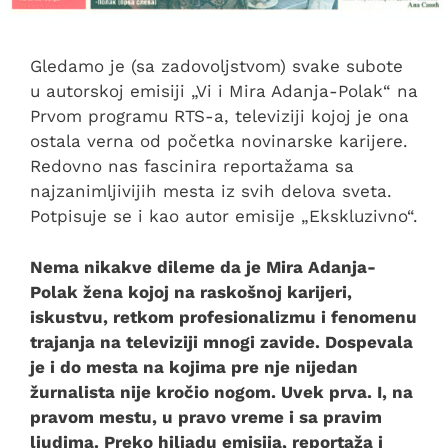
Gledamo je (sa zadovoljstvom) svake subote
u autorskoj emisiji „Vi i Mira Adanja-Polak“ na
Prvom programu RTS-a, televiziji kojoj je ona
ostala verna od početka novinarske karijere.
Redovno nas fascinira reportažama sa
najzanimljivijih mesta iz svih delova sveta.
Potpisuje se i kao autor emisije „Ekskluzivno“.
Nema nikakve dileme da je Mira Adanja-
Polak žena kojoj na raskošnoj karijeri,
iskustvu, retkom profesionalizmu i fenomenu
trajanja na televiziji mnogi zavide. Dospevala
je i do mesta na kojima pre nje nijedan
žurnalista nije kročio nogom. Uvek prva. I, na
pravom mestu, u pravo vreme i sa pravim
ljudima. Preko hiljadu emisija, reportaža i