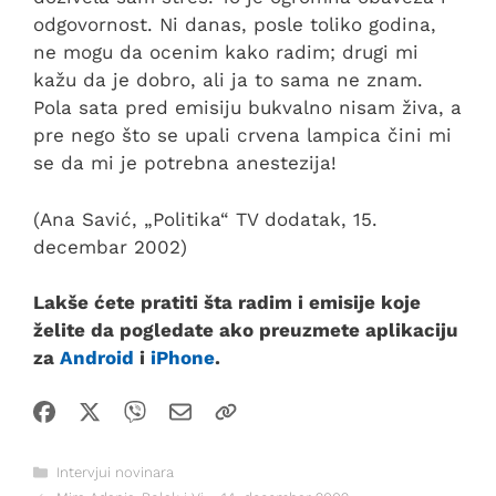
odgovornost. Ni danas, posle toliko godina,
ne mogu da ocenim kako radim; drugi mi
kažu da je dobro, ali ja to sama ne znam.
Pola sata pred emisiju bukvalno nisam živa, a
pre nego što se upali crvena lampica čini mi
se da mi je potrebna anestezija!
(Ana Savić, „Politika“ TV dodatak, 15.
decembar 2002)
Lakše ćete pratiti šta radim i emisije koje
želite da pogledate ako preuzmete aplikaciju
za
Android
i
iPhone
.
Kategorije
Intervjui novinara