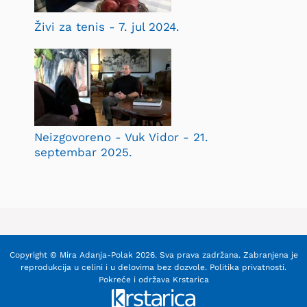
Živi za tenis - 7. jul 2024.
Neizgovoreno - Vuk Vidor - 21.
septembar 2025.
Copyright © Mira Adanja-Polak 2026. Sva prava zadržana. Zabranjena je
reprodukcija u celini i u delovima bez dozvole.
Politika privatnosti
.
Pokreće i održava
Krstarica