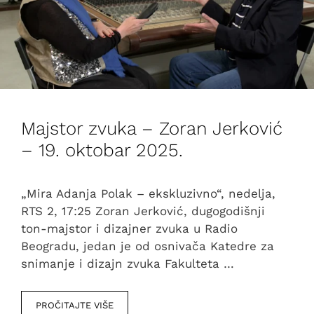
Majstor zvuka – Zoran Jerković
– 19. oktobar 2025.
„Mira Adanja Polak – ekskluzivno“, nedelja,
RTS 2, 17:25 Zoran Jerković, dugogodišnji
ton-majstor i dizajner zvuka u Radio
Beogradu, jedan je od osnivača Katedre za
snimanje i dizajn zvuka Fakulteta …
PROČITAJTE VIŠE