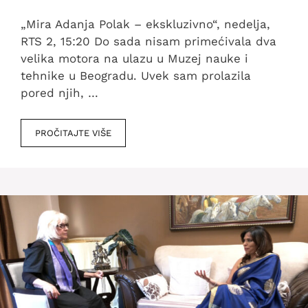
„Mira Adanja Polak – ekskluzivno“, nedelja,
RTS 2, 15:20 Do sada nisam primećivala dva
velika motora na ulazu u Muzej nauke i
tehnike u Beogradu. Uvek sam prolazila
pored njih, …
PROČITAJTE VIŠE