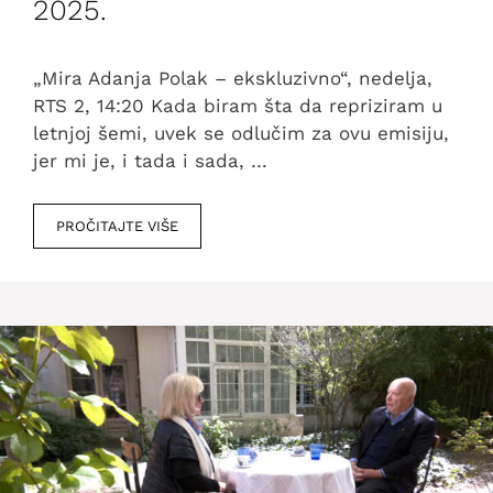
2025.
„Mira Adanja Polak – ekskluzivno“, nedelja,
RTS 2, 14:20 Kada biram šta da repriziram u
letnjoj šemi, uvek se odlučim za ovu emisiju,
jer mi je, i tada i sada, …
PROČITAJTE VIŠE