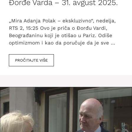
Đorđe Varda – 31. avgust 2025.
„Mira Adanja Polak – ekskluzivno“, nedelja,
RTS 2, 15:25 Ovo je priča o Đorđu Vardi,
Beograđaninu koji je otišao u Pariz. Odiše
optimizmom i kao da poručuje da je sve …
PROČITAJTE VIŠE