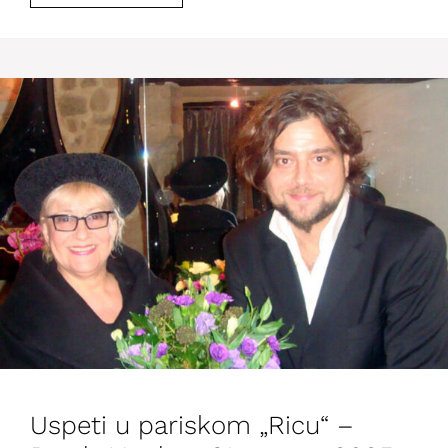
Uspeti u pariskom „Ricu“ –