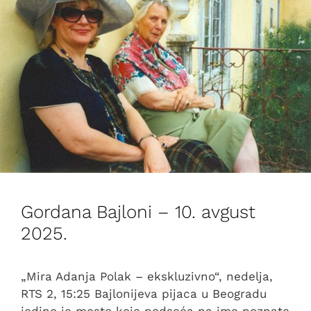
Gordana Bajloni – 10. avgust
2025.
„Mira Adanja Polak – ekskluzivno“, nedelja,
RTS 2, 15:25 Bajlonijeva pijaca u Beogradu
jedino je mesto koje podseća na ime poznate