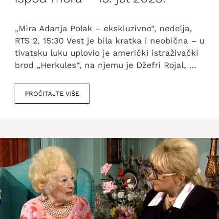
„Mira Adanja Polak – ekskluzivno“, nedelja,
RTS 2, 15:30 Vest je bila kratka i neobična – u
tivatsku luku uplovio je američki istraživački
brod „Herkules“, na njemu je Džefri Rojal, …
PROČITAJTE VIŠE