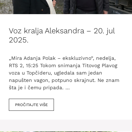
Voz kralja Aleksandra – 20. jul
2025.
„Mira Adanja Polak – ekskluzivno“, nedelja,
RTS 2, 15:25 Tokom snimanja Titovog Plavog
voza u Topčideru, ugledala sam jedan
napušten vagon, potpuno skrajnut. Ne znam
šta je i čemu pripada. …
PROČITAJTE VIŠE