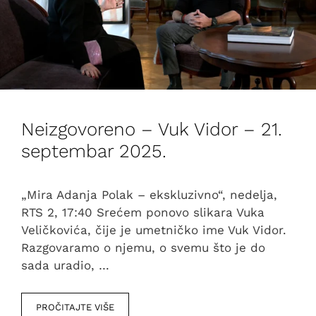
Neizgovoreno – Vuk Vidor – 21.
septembar 2025.
„Mira Adanja Polak – ekskluzivno“, nedelja,
RTS 2, 17:40 Srećem ponovo slikara Vuka
Veličkovića, čije je umetničko ime Vuk Vidor.
Razgovaramo o njemu, o svemu što je do
sada uradio, …
PROČITAJTE VIŠE