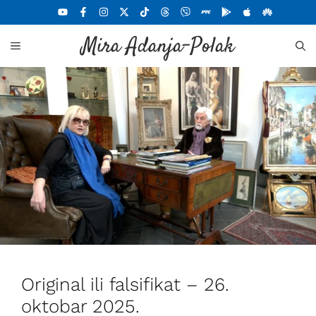
Skoči
na
Mira Adanja-Polak
sadržaj
MENU
Original ili falsifikat – 26.
oktobar 2025.