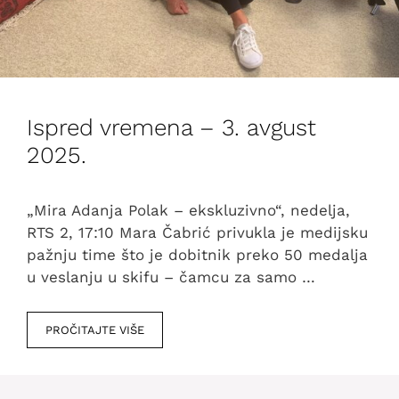
Ispred vremena – 3. avgust
2025.
„Mira Adanja Polak – ekskluzivno“, nedelja,
RTS 2, 17:10 Mara Čabrić privukla je medijsku
pažnju time što je dobitnik preko 50 medalja
u veslanju u skifu – čamcu za samo …
PROČITAJTE VIŠE