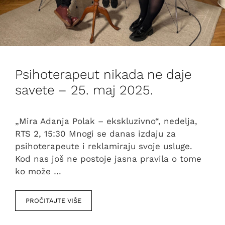
Psihoterapeut nikada ne daje
savete – 25. maj 2025.
„Mira Adanja Polak – ekskluzivno“, nedelja,
RTS 2, 15:30 Mnogi se danas izdaju za
psihoterapeute i reklamiraju svoje usluge.
Kod nas još ne postoje jasna pravila o tome
ko može …
PROČITAJTE VIŠE