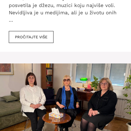
posvetila je džezu, muzici koju najviše voli.
Nevidljiva je u medijima, ali je u životu onih
…
PROČITAJTE VIŠE