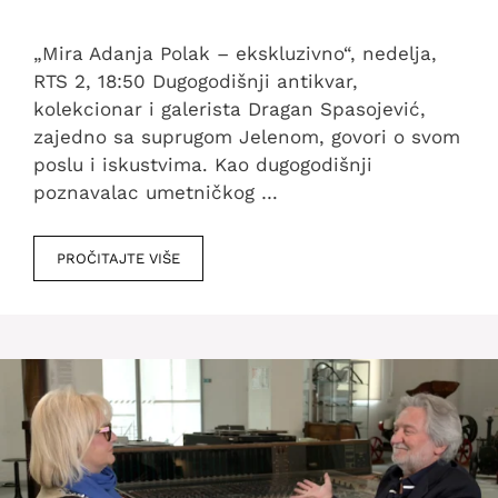
„Mira Adanja Polak – ekskluzivno“, nedelja,
RTS 2, 18:50 Dugogodišnji antikvar,
kolekcionar i galerista Dragan Spasojević,
zajedno sa suprugom Jelenom, govori o svom
poslu i iskustvima. Kao dugogodišnji
poznavalac umetničkog …
PROČITAJTE VIŠE