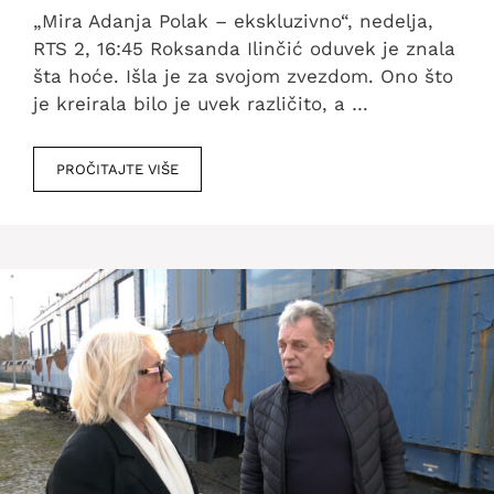
„Mira Adanja Polak – ekskluzivno“, nedelja,
RTS 2, 16:45 Roksanda Ilinčić oduvek je znala
šta hoće. Išla je za svojom zvezdom. Ono što
je kreirala bilo je uvek različito, a …
PROČITAJTE VIŠE