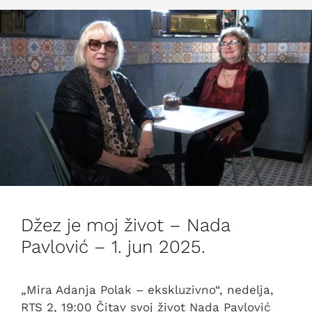
Džez je moj život – Nada
Pavlović – 1. jun 2025.
„Mira Adanja Polak – ekskluzivno“, nedelja,
RTS 2, 19:00 Čitav svoj život Nada Pavlović