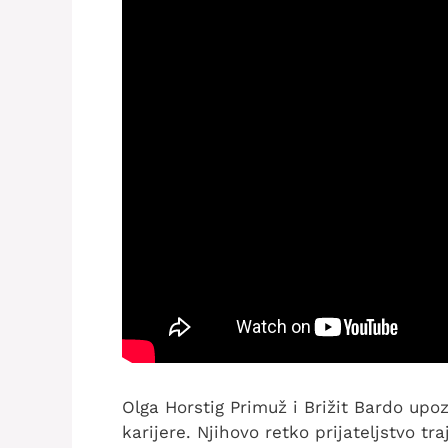
Olga Horstig Primuž i Brižit Bardo up
karijere. Njihovo retko prijateljstvo tr