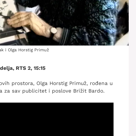
k i Olga Horstig Primuž
elja, RTS 2, 15:15
ovih prostora, Olga Horstig Primuž, rođena u
za sav publicitet i poslove Brižit Bardo.