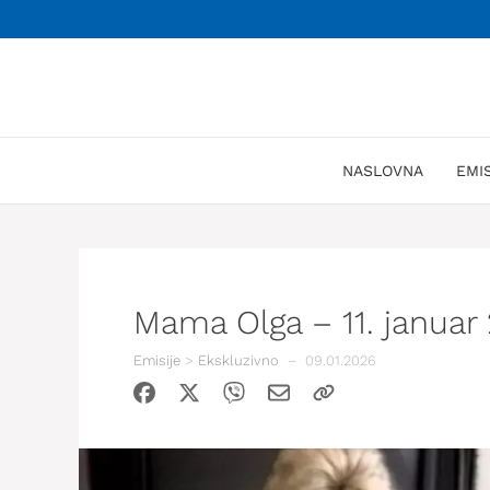
Skoči
na
sadržaj
NASLOVNA
EMI
Mama Olga – 11. januar
Emisije
>
Ekskluzivno
–
09.01.2026