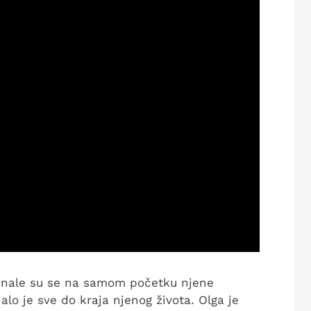
oznale su se na samom početku njene
ajalo je sve do kraja njenog života. Olga je