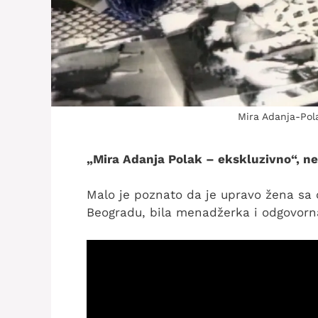
Mira Adanja-Pola
„Mira Adanja Polak – ekskluzivno“, ned
Malo je poznato da je upravo žena sa 
Beogradu, bila menadžerka i odgovorna 