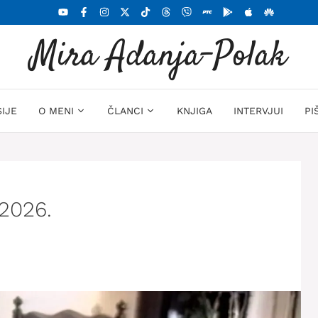
Mira Adanja-Polak
SIJE
O MENI
ČLANCI
KNJIGA
INTERVJUI
PI
 2026.