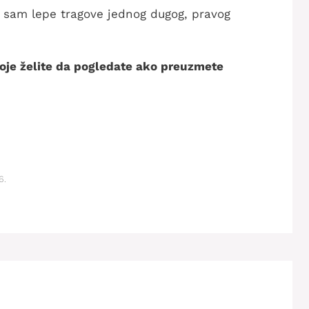
la sam lepe tragove jednog dugog, pravog
 koje želite da pogledate ako preuzmete
6.