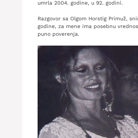
umrla 2004. godine, u 92. godini.
Razgovor sa Olgom Horstig Primuž, sn
godine, za mene ima posebnu vrednost 
puno poverenja.