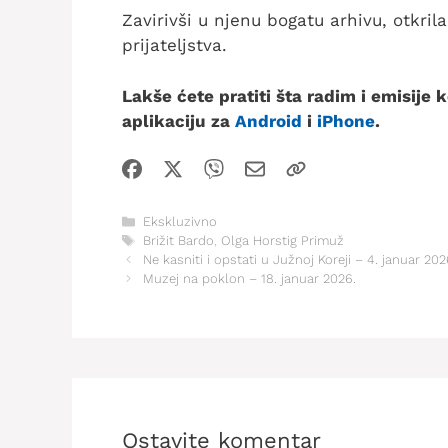
Zavirivši u njenu bogatu arhivu, otkri
prijateljstva.
Lakše ćete pratiti šta radim i emisije
aplikaciju za
Android
i
iPhone
.
Kategorije
Ekskluzivno
Oznake
Brižit Bardo
,
Olga Horstig Primuž
Ne kasniti i opstati u Južnoj Koreji – 4. januar 202
Muzej na poklon – 18. januar 2026.
Ostavite komentar