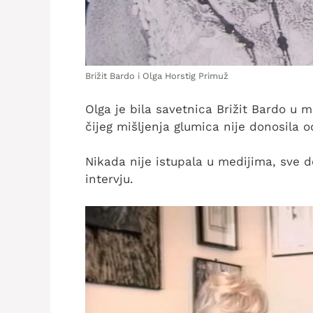
Brižit Bardo i Olga Horstig Primuž
Olga je bila savetnica Brižit Bardo u m
čijeg mišljenja glumica nije donosila o
Nikada nije istupala u medijima, sve 
intervju.