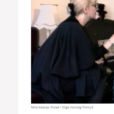
Mira Adanja-Polak i Olga Horstig Primuž