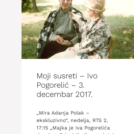
Moji susreti – Ivo
Pogorelić – 3.
decembar 2017.
„Mira Adanja Polak –
ekskluzivno“, nedelja, RTS 2,
17:15 „Majka je Iva Pogorelića