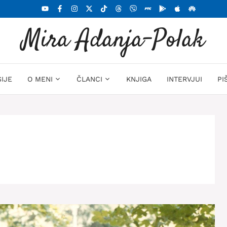
Mira Adanja-Polak
SIJE
O MENI
ČLANCI
KNJIGA
INTERVJUI
PI