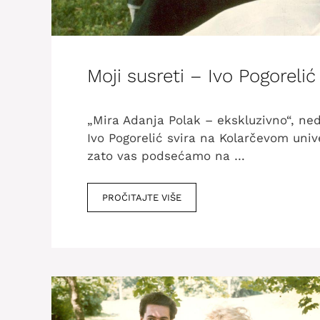
Moji susreti – Ivo Pogoreli
„Mira Adanja Polak – ekskluzivno“, ne
Ivo Pogorelić svira na Kolarčevom unive
zato vas podsećamo na …
PROČITAJTE VIŠE