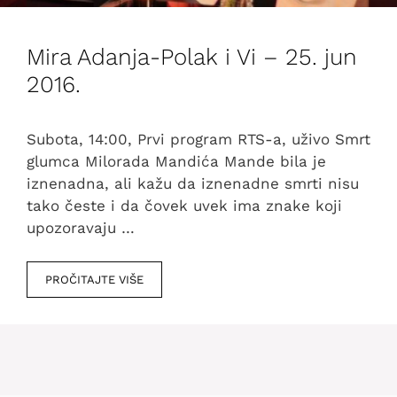
Mira Adanja-Polak i Vi – 25. jun
2016.
Subota, 14:00, Prvi program RTS-a, uživo Smrt
glumca Milorada Mandića Mande bila je
iznenadna, ali kažu da iznenadne smrti nisu
tako česte i da čovek uvek ima znake koji
upozoravaju …
PROČITAJTE VIŠE