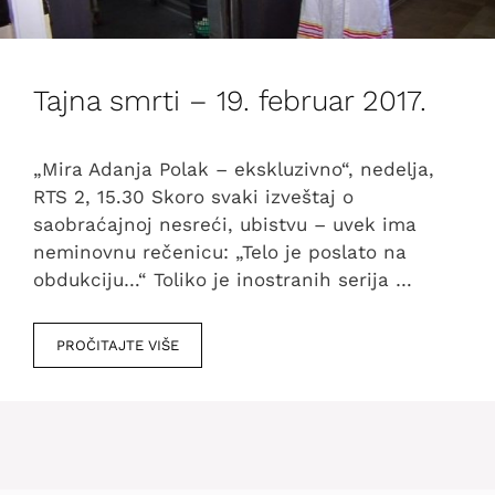
Tajna smrti – 19. februar 2017.
„Mira Adanja Polak – ekskluzivno“, nedelja,
RTS 2, 15.30 Skoro svaki izveštaj o
saobraćajnoj nesreći, ubistvu – uvek ima
neminovnu rečenicu: „Telo je poslato na
obdukciju…“ Toliko je inostranih serija …
PROČITAJTE VIŠE