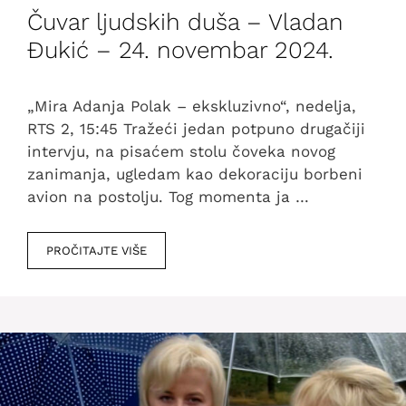
Čuvar ljudskih duša – Vladan
Đukić – 24. novembar 2024.
„Mira Adanja Polak – ekskluzivno“, nedelja,
RTS 2, 15:45 Tražeći jedan potpuno drugačiji
intervju, na pisaćem stolu čoveka novog
zanimanja, ugledam kao dekoraciju borbeni
avion na postolju. Tog momenta ja …
PROČITAJTE VIŠE