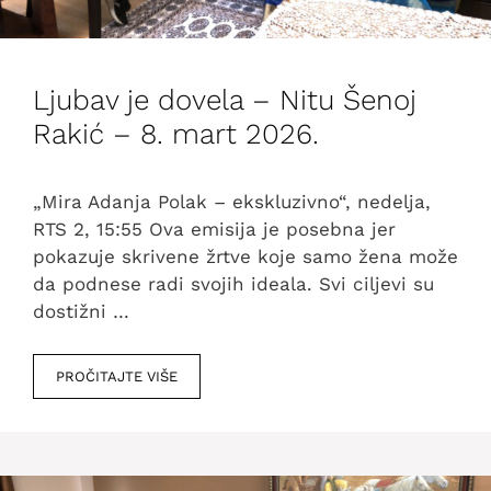
Ljubav je dovela – Nitu Šenoj
Rakić – 8. mart 2026.
„Mira Adanja Polak – ekskluzivno“, nedelja,
RTS 2, 15:55 Ova emisija je posebna jer
pokazuje skrivene žrtve koje samo žena može
da podnese radi svojih ideala. Svi ciljevi su
dostižni …
PROČITAJTE VIŠE