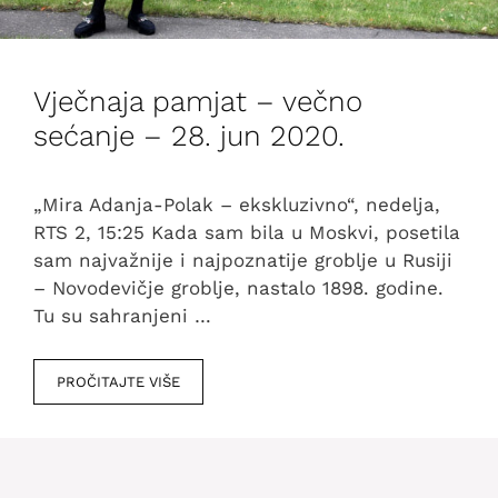
Vječnaja pamjat – večno
sećanje – 28. jun 2020.
„Mira Adanja-Polak – ekskluzivno“, nedelja,
RTS 2, 15:25 Kada sam bila u Moskvi, posetila
sam najvažnije i najpoznatije groblje u Rusiji
– Novodevičje groblje, nastalo 1898. godine.
Tu su sahranjeni …
PROČITAJTE VIŠE