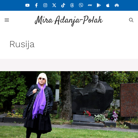
Skoči
na
Mira Adanja-Polak
sadržaj
MENU
Rusija