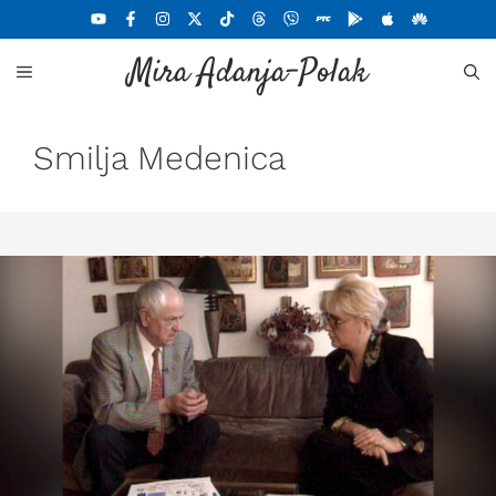
Skoči
na
Mira Adanja-Polak
sadržaj
MENU
Smilja Medenica