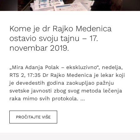
Kome je dr Rajko Medenica
ostavio svoju tajnu – 17.
novembar 2019.
„Mira Adanja Polak – ekskluzivno“, nedelja,
RTS 2, 17:35 Dr Rajko Medenica je lekar koji
je devedestih godina zaokupljao pažnju
svetske javnosti zbog svog metoda lečenja
raka mimo svih protokola. …
PROČITAJTE VIŠE