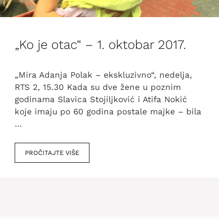
„Ko je otac“ – 1. oktobar 2017.
„Mira Adanja Polak – ekskluzivno“, nedelja,
RTS 2, 15.30 Kada su dve žene u poznim
godinama Slavica Stojiljković i Atifa Nokić
koje imaju po 60 godina postale majke – bila
…
PROČITAJTE VIŠE