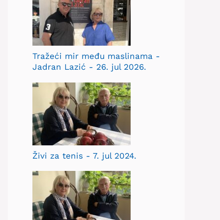
Tražeći mir među maslinama -
Jadran Lazić - 26. jul 2026.
Živi za tenis - 7. jul 2024.