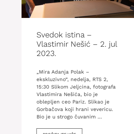
Svedok istina –
Vlastimir Nešić – 2. jul
2023.
„Mira Adanja Polak –
ekskluzivno“, nedelja, RTS 2,
15:30 Slikom Jeljcina, fotografa
Vlastimira Nešića, bio je
oblepljen ceo Pariz. Slikao je
Gorbačova koji hrani vevericu.
Bio je u strogo čuvanim …