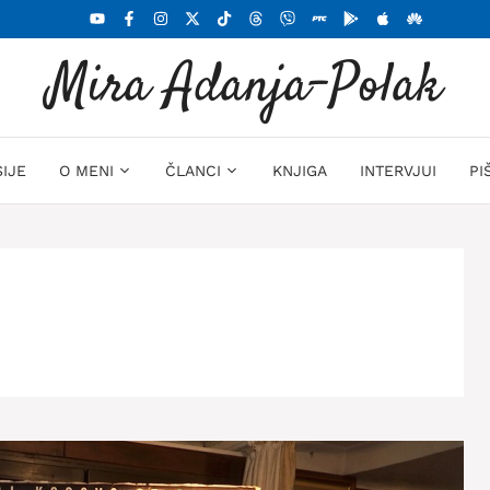
Mira Adanja-Polak
SIJE
O MENI
ČLANCI
KNJIGA
INTERVJUI
PI