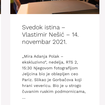
Svedok istina –
Vlastimir Nešić – 14.
novembar 2021.
„Mira Adanja Polak –
ekskluzivno“, nedelja, RTS 2,
15:30 Njegovom fotografijom
Jeljcina bio je oblepljen ceo
Pariz. Slikao je Gorbačova koji
hrani vevericu. Bio je u strogo
čuvanim ruskim podmornicama,
…