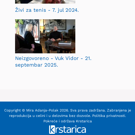
Živi za tenis - 7. jul 2024.
Neizgovoreno - Vuk Vidor - 21.
septembar 2025.
Copyright © Mira Adanja-Polak 2026. Sva prava zadržana. Zabranjena je
reprodukcija u celini i u delovima bez dozvole.
Politika privatnosti
.
Pokreće i održava
Krstarica