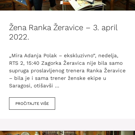
Žena Ranka Žeravice – 3. april
2022.
„Mira Adanja Polak – ekskluzivno“, nedelja,
RTS 2, 15:40 Zagorka Žeravica nije bila samo
supruga proslavljenog trenera Ranka Žeravice
– bila je i sama trener ženske ekipe u
Saragosi, otišavši …
PROČITAJTE VIŠE