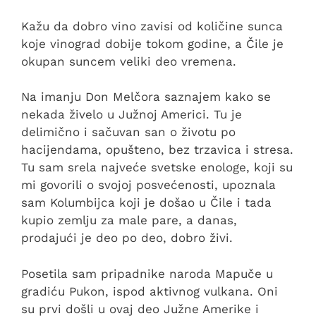
Kažu da dobro vino zavisi od količine sunca
koje vinograd dobije tokom godine, a Čile je
okupan suncem veliki deo vremena.
Na imanju Don Melčora saznajem kako se
nekada živelo u Južnoj Americi. Tu je
delimično i sačuvan san o životu po
hacijendama, opušteno, bez trzavica i stresa.
Tu sam srela najveće svetske enologe, koji su
mi govorili o svojoj posvećenosti, upoznala
sam Kolumbijca koji je došao u Čile i tada
kupio zemlju za male pare, a danas,
prodajući je deo po deo, dobro živi.
Posetila sam pripadnike naroda Mapuče u
gradiću Pukon, ispod aktivnog vulkana. Oni
su prvi došli u ovaj deo Južne Amerike i