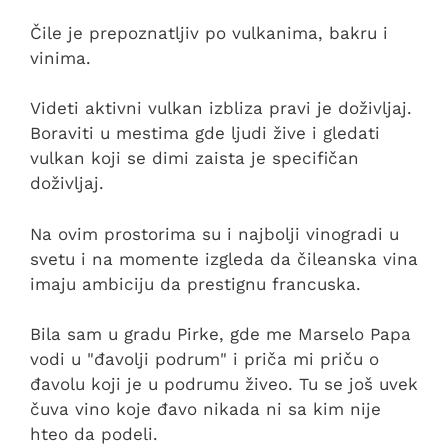
Čile je prepoznatljiv po vulkanima, bakru i
vinima.
Videti aktivni vulkan izbliza pravi je doživljaj.
Boraviti u mestima gde ljudi žive i gledati
vulkan koji se dimi zaista je specifičan
doživljaj.
Na ovim prostorima su i najbolji vinogradi u
svetu i na momente izgleda da čileanska vina
imaju ambiciju da prestignu francuska.
Bila sam u gradu Pirke, gde me Marselo Papa
vodi u "đavolji podrum" i priča mi priču o
đavolu koji je u podrumu živeo. Tu se još uvek
čuva vino koje đavo nikada ni sa kim nije
hteo da podeli.