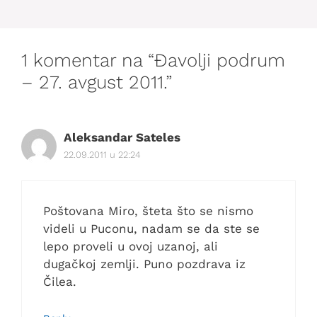
1 komentar na “Đavolji podrum
– 27. avgust 2011.”
Aleksandar Sateles
22.09.2011 u 22:24
Poštovana Miro, šteta što se nismo
videli u Puconu, nadam se da ste se
lepo proveli u ovoj uzanoj, ali
dugačkoj zemlji. Puno pozdrava iz
Čilea.