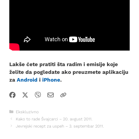
Lakše ćete pratiti šta radim i emisije koje
želite da pogledate ako preuzmete aplikaciju
za
Android
i
iPhone
.
Kategorije
Ekskluzivno
Kako to rade Švajcarci – 20. avgust 2011.
Jevrejski recept za uspeh – 3. septembar 2011.