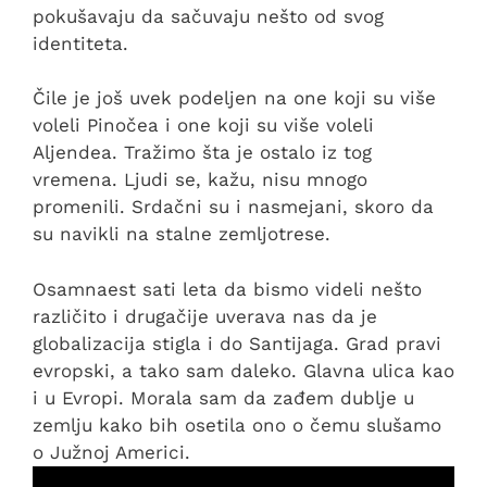
pokušavaju da sačuvaju nešto od svog
identiteta.
Čile je još uvek podeljen na one koji su više
voleli Pinočea i one koji su više voleli
Aljendea. Tražimo šta je ostalo iz tog
vremena. Ljudi se, kažu, nisu mnogo
promenili. Srdačni su i nasmejani, skoro da
su navikli na stalne zemljotrese.
Osamnaest sati leta da bismo videli nešto
različito i drugačije uverava nas da je
globalizacija stigla i do Santijaga. Grad pravi
evropski, a tako sam daleko. Glavna ulica kao
i u Evropi. Morala sam da zađem dublje u
zemlju kako bih osetila ono o čemu slušamo
o Južnoj Americi.