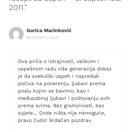
2011.”
Gorica Marinković
08.09.2011 u 23:21
Ova priča o istrajnosti, velikom i
uspešnom radu više generacija dokaz
je da svekoliki uspeh i napredak
počiva na poverenju, ljubavi prema
poslu kojim se bavimo, kao i
međusobnoj ljubavi i poštovanju svih
prema svima. Bez gramzivosti, bez
sujete… Ovde ništa nije nemoguće,
pravo čudo! Srdačan pozdrav.