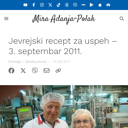
Skoči
na
Mira Adanja-Polak
sadržaj
MENU
Jevrejski recept za uspeh –
3. septembar 2011.
Emisije
>
Ekskluzivno
–
31.08.2011