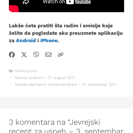
Lakše ćete pratiti šta radim i emisije koje
želite da pogledate ako preuzmete aplikaciju
za
Android
i
iPhone
.
Kategorije
Ekskluzivno
Đavolji podrum – 27. avgust 2011.
Nikada nije kasno za Kilimandžaro – 10. septembar 2011.
3 komentara na “Jevrejski
recept za uspeh – 3. septembar