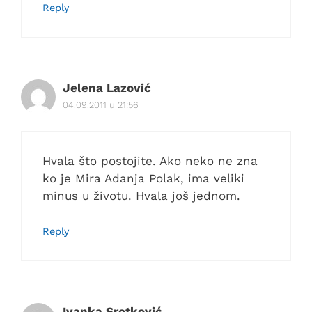
Reply
Jelena Lazović
04.09.2011 u 21:56
Hvala što postojite. Ako neko ne zna
ko je Mira Adanja Polak, ima veliki
minus u životu. Hvala još jednom.
Reply
Ivanka Sretković