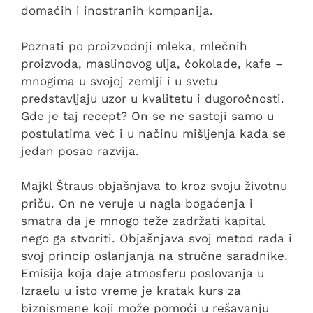
domaćih i inostranih kompanija.
Poznati po proizvodnji mleka, mlečnih
proizvoda, maslinovog ulja, čokolade, kafe –
mnogima u svojoj zemlji i u svetu
predstavljaju uzor u kvalitetu i dugoročnosti.
Gde je taj recept? On se ne sastoji samo u
postulatima već i u načinu mišljenja kada se
jedan posao razvija.
Majkl Štraus objašnjava to kroz svoju životnu
priču. On ne veruje u nagla bogaćenja i
smatra da je mnogo teže zadržati kapital
nego ga stvoriti. Objašnjava svoj metod rada i
svoj princip oslanjanja na stručne saradnike.
Emisija koja daje atmosferu poslovanja u
Izraelu u isto vreme je kratak kurs za
biznismene koji može pomoći u rešavanju