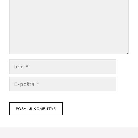
Ime
E-
pošta
Veb
mesto