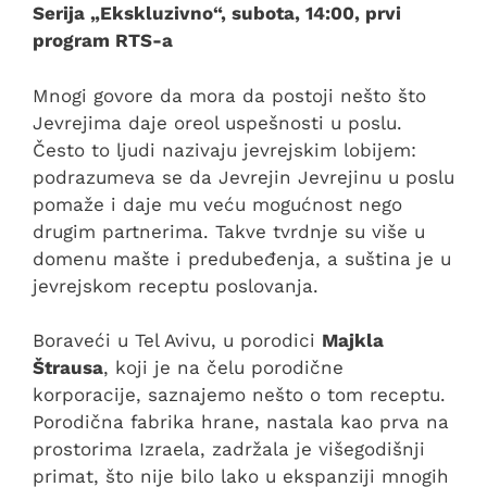
Serija „Ekskluzivno“, subota, 14:00, prvi
program RTS-a
Mnogi govore da mora da postoji nešto što
Jevrejima daje oreol uspešnosti u poslu.
Često to ljudi nazivaju jevrejskim lobijem:
podrazumeva se da Jevrejin Jevrejinu u poslu
pomaže i daje mu veću mogućnost nego
drugim partnerima. Takve tvrdnje su više u
domenu mašte i predubeđenja, a suština je u
jevrejskom receptu poslovanja.
Boraveći u Tel Avivu, u porodici
Majkla
Štrausa
, koji je na čelu porodične
korporacije, saznajemo nešto o tom receptu.
Porodična fabrika hrane, nastala kao prva na
prostorima Izraela, zadržala je višegodišnji
primat, što nije bilo lako u ekspanziji mnogih