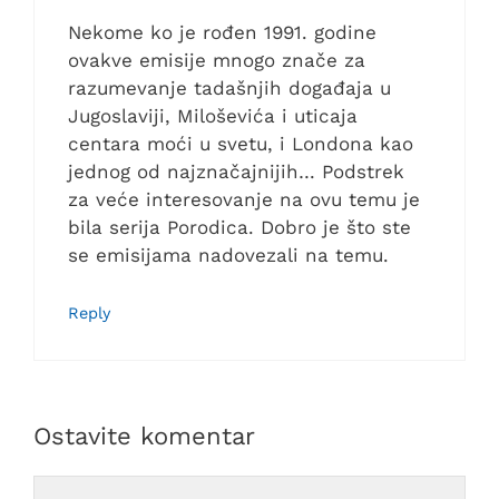
Nekome ko je rođen 1991. godine
ovakve emisije mnogo znače za
razumevanje tadašnjih događaja u
Jugoslaviji, Miloševića i uticaja
centara moći u svetu, i Londona kao
jednog od najznačajnijih… Podstrek
za veće interesovanje na ovu temu je
bila serija Porodica. Dobro je što ste
se emisijama nadovezali na temu.
Reply
Ostavite komentar
Comment