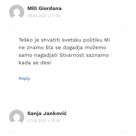
Mill Giordana
29.04.2021 u 17:52
Teško je shvatiti svetsku politiku Mi
ne znamo šta se dogadja možemo
samo nagadjati Stvarnost saznamo
kada se desi
Reply
Sanja Janković
07.04.2021 u 10:16