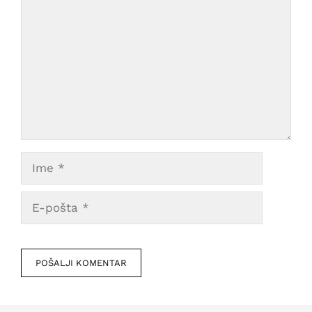
Ime
E-
pošta
Veb
mesto