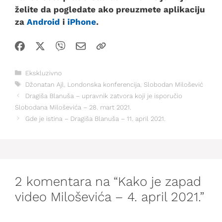
želite da pogledate ako preuzmete aplikaciju
za
Android
i
iPhone
.
Kategorije
Ekskluzivno
Oznake
Džonatan Ajl
,
Londonska konferencija
,
Slobodan Milošević
Dragiša Blanuša – upravnik zatvora koji je isporučio
Slobodana Miloševića – 28. mart 2021.
Gde je istina – Dragiša Blanuša – 11. april 2021.
2 komentara na “Kako je zapad
video Miloševića – 4. april 2021.”