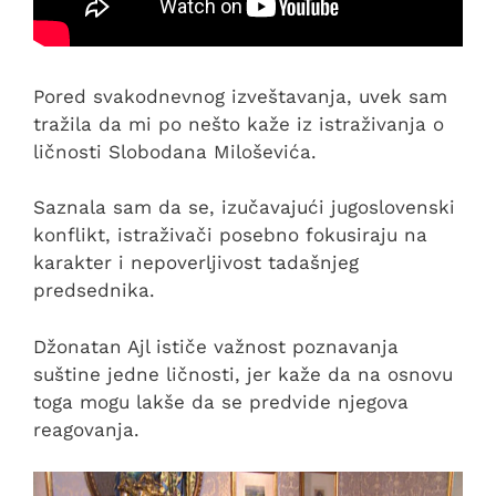
Pored svakodnevnog izveštavanja, uvek sam
tražila da mi po nešto kaže iz istraživanja o
ličnosti Slobodana Miloševića.
Saznala sam da se, izučavajući jugoslovenski
konflikt, istraživači posebno fokusiraju na
karakter i nepoverljivost tadašnjeg
predsednika.
Džonatan Ajl ističe važnost poznavanja
suštine jedne ličnosti, jer kaže da na osnovu
toga mogu lakše da se predvide njegova
reagovanja.