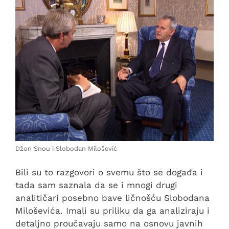
Džon Snou i Slobodan Milošević
Bili su to razgovori o svemu što se događa i
tada sam saznala da se i mnogi drugi
analitičari posebno bave ličnošću Slobodana
Miloševića. Imali su priliku da ga analiziraju i
detaljno proučavaju samo na osnovu javnih