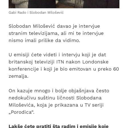
Gabi Rado i Slobodan Milošević
Slobodan Milošević davao je intervjue
stranim televizijama, ali mi te intervjue
nismo imali prilike da vidimo.
U emisiji ćete videti i intervju koji je dat
britanskoj televiziji ITN nakon Londonske
konferencije i koji je bio emitovan u preko 60
zemalja.
On kazuje mnogo i bolje objašnjava često
nedokučivu suštinu ličnosti Slobodana
Miloševića, koja je prikazana u TV seriji
„Porodica“.
Lakše ćete pratiti šta radim i emisije koje