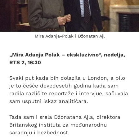
Mira Adanja-Polak i Džonatan Ajl
„Mira Adanja Polak – ekskluzivno“, nedelja,
RTS 2, 16:30
Svaki put kada bih dolazila u London, a bilo
je to češće devedesetih godina kada sam
radila različite reportaže i intervjue, sačuvala
sam usputni iskaz analitičara.
Tada sam i srela Džonatana Ajla, direktora
Britanskog instituta za međunarodnu
saradnju i bezbednost.