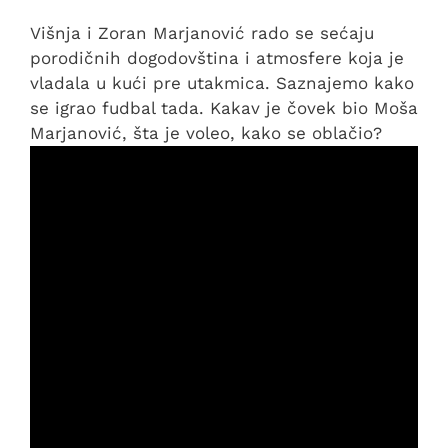
Višnja i Zoran Marjanović rado se sećaju
porodičnih dogodovština i atmosfere koja je
vladala u kući pre utakmica. Saznajemo kako
se igrao fudbal tada. Kakav je čovek bio Moša
Marjanović, šta je voleo, kako se oblačio?