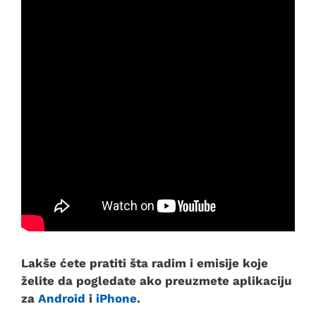
Lakše ćete pratiti šta radim i emisije koje
želite da pogledate ako preuzmete aplikaciju
za
Android
i
iPhone
.