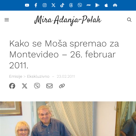
Skoči
na
Mira Adanja-Polak
sadržaj
MENU
Kako se Moša spremao za
Montevideo – 26. februar
2011.
Emisije
>
Ekskluzivno
–
23.02.2011