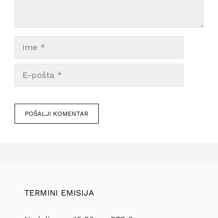
Ime
E-
pošta
Veb
mesto
TERMINI EMISIJA