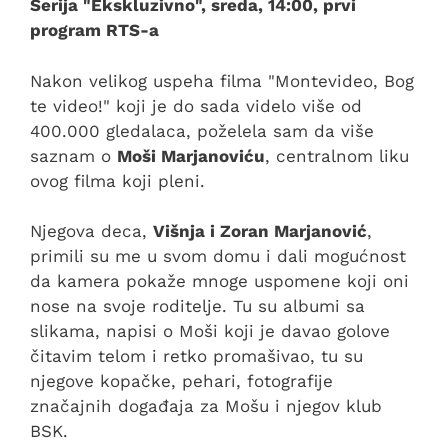
Serija "Ekskluzivno", sreda, 14:00, prvi
program RTS-a
Nakon velikog uspeha filma "Montevideo, Bog
te video!" koji je do sada videlo više od
400.000 gledalaca, poželela sam da više
saznam o
Moši Marjanoviću
, centralnom liku
ovog filma koji pleni.
Njegova deca,
Višnja i Zoran Marjanović
,
primili su me u svom domu i dali mogućnost
da kamera pokaže mnoge uspomene koji oni
nose na svoje roditelje. Tu su albumi sa
slikama, napisi o Moši koji je davao golove
čitavim telom i retko promašivao, tu su
njegove kopačke, pehari, fotografije
značajnih događaja za Mošu i njegov klub
BSK.