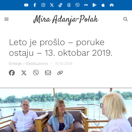
Skoči
na
Mira Adanja-Polak
sadržaj
MENU
Leto je prošlo – poruke
ostaju – 13. oktobar 2019.
Emisije
>
Ekskluzivno
–
10.10.2019