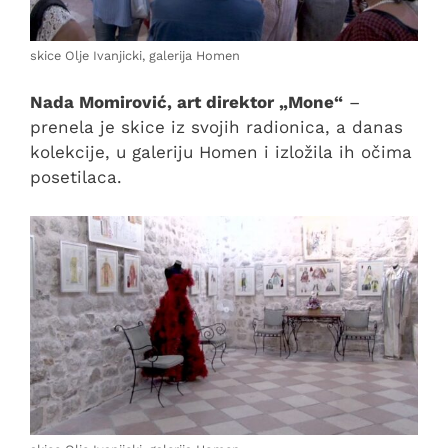
skice Olje Ivanjicki, galerija Homen
Nada Momirović, art direktor „Mone“
–
prenela je skice iz svojih radionica, a danas
kolekcije, u galeriju Homen i izložila ih očima
posetilaca.