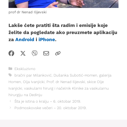
prof dr Nenad Ilijevski
Lakše ćete pratiti šta radim i emisije koje
želite da pogledate ako preuzmete aplikaciju
za
Android
i
iPhone
.
Kategorije
Ekskluzivno
Oznake
bračni par Milanković
,
Dušanka Subotić-Homen
,
galerija
Homen
,
Olja Ivanjicki
,
Prof. dr Nenad Ilijevski
,
skice Olje
Ivanjicki
,
vaskularni hirurg i načelnik Klinike za vaskularnu
hirurgiju na Dedinju
Šta je istina o kralju – 6. oktobar 2019.
Podmoskovske večeri – 20. oktobar 2019.