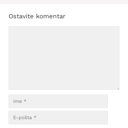
Ostavite komentar
Comment
Ime
E-
pošta