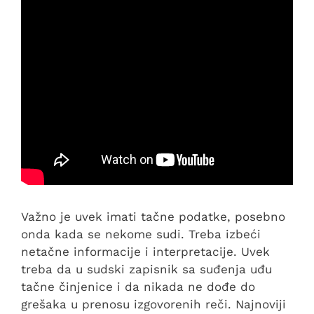
Važno je uvek imati tačne podatke, posebno
onda kada se nekome sudi. Treba izbeći
netačne informacije i interpretacije. Uvek
treba da u sudski zapisnik sa suđenja uđu
tačne činjenice i da nikada ne dođe do
grešaka u prenosu izgovorenih reči. Najnoviji