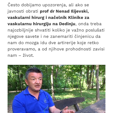
Često dobijamo upozorenja, ali ako se
javnosti obrati
prof dr Nenad Ilijevski,
vaskularni hirurg i načelnik Klinike za
vaskularnu hirurgiju na Dedinju
, onda treba
najozbiljnije shvatiti koliko je važno poslušati
njegove savete i ne zanemariti činjenicu da
nam do mozga idu dve artirerije koje retko
proveravamo, a od njihove prohodnosti zavisi
nam – život.