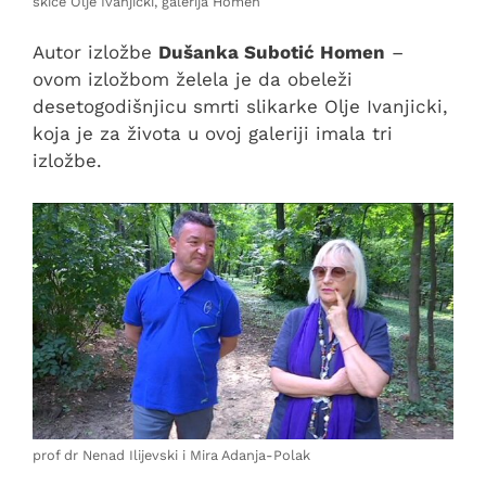
skice Olje Ivanjicki, galerija Homen
Autor izložbe
Dušanka Subotić Homen
–
ovom izložbom želela je da obeleži
desetogodišnjicu smrti slikarke Olje Ivanjicki,
koja je za života u ovoj galeriji imala tri
izložbe.
prof dr Nenad Ilijevski i Mira Adanja-Polak