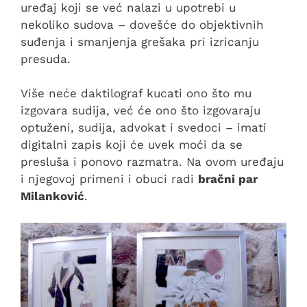
uređaj koji se već nalazi u upotrebi u
nekoliko sudova – dovešće do objektivnih
suđenja i smanjenja grešaka pri izricanju
presuda.
Više neće daktilograf kucati ono što mu
izgovara sudija, već će ono što izgovaraju
optuženi, sudija, advokat i svedoci – imati
digitalni zapis koji će uvek moći da se
presluša i ponovo razmatra. Na ovom uređaju
i njegovoj primeni i obuci radi
bračni par
Milanković
.