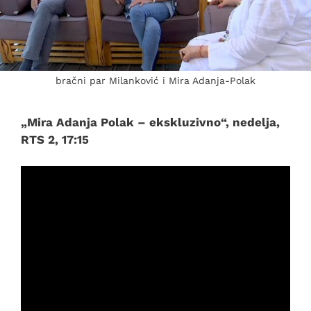
bračni par Milanković i Mira Adanja-Polak
„Mira Adanja Polak – ekskluzivno“, nedelja,
RTS 2, 17:15