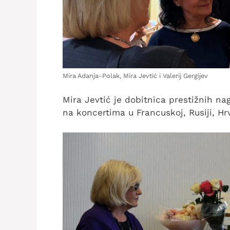
Mira Adanja-Polak, Mira Jevtić i Valerij Gergijev
Mira Jevtić je dobitnica prestižnih na
na koncertima u Francuskoj, Rusiji, Hrvat