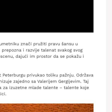
umetniku znači pružiti pravu šansu u
 prepozna i razvije talenat svakog svog
 scenu, dajući im prostor da se pokažu i
t Peterburgu privukao toliku pažnju. Održava
nizuje zajedno sa Valerijem Gergijevim. Taj
a za izuzetne mlade talente – talente koje
ici.