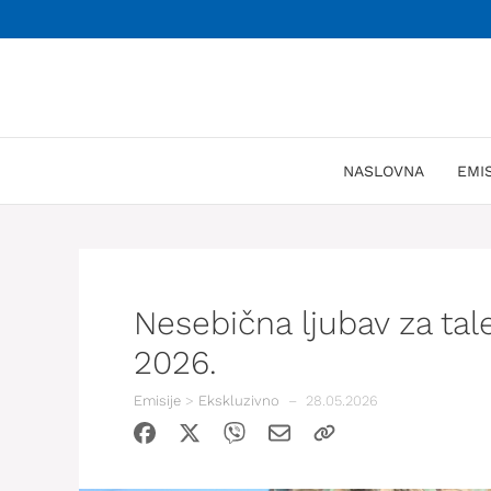
Skoči
na
sadržaj
NASLOVNA
EMI
Nesebična ljubav za tal
2026.
Emisije
>
Ekskluzivno
–
28.05.2026