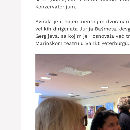
Konzervatorijum.
Svirala je u najeminentnijim dvorana
velikih dirigenata Jurija Bašmeta, Jev
Gergijeva, sa kojim je i osnovala već 
Marinskom teatru u Sankt Peterburgu.