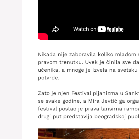
Nikada nije zaboravila koliko mladom 
pravom trenutku. Uvek je činila sve da
učenika, a mnoge je izvela na svetsku
potvrde.
Zato je njen Festival pijanizma u Sank
se svake godine, a Mira Jevtić ga orga
festival postao je prava lansirna ramp
drugi put predstavlja beogradskoj publ