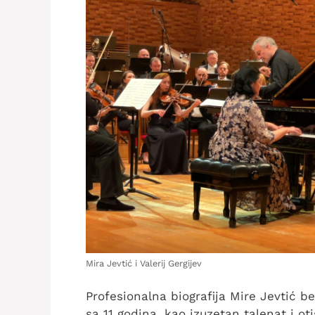
Mira Jevtić i Valerij Gergijev
Profesionalna biografija Mire Jevtić b
sa 11 godina, kao izuzetan talenat i oti