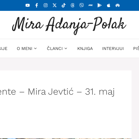
Mira Adanja-Polak
SIJE
O MENI
ČLANCI
KNJIGA
INTERVJUI
PI
ente – Mira Jevtić – 31. maj