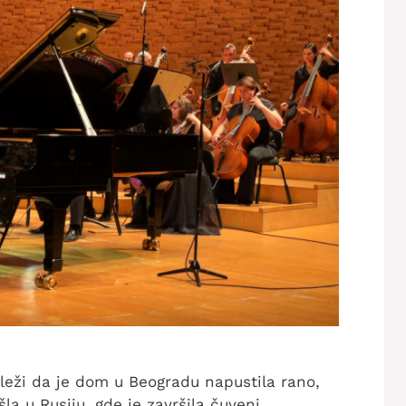
eleži da je dom u Beogradu napustila rano,
šla u Rusiju, gde je završila čuveni