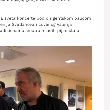
ma sveta koncerte pod dirigentskom palicom
genija Svetlanova i čuvenog Valerija
tradicionalnu smotru mladih pijanista u