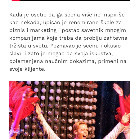
Kada je osetio da ga scena više ne inspiriše
kao nekada, upisao je renomirane škole za
biznis i marketing i postao savetnik mnogim
kompanijama koje treba da probiju zahtevna
tržišta u svetu. Poznavao je scenu i okusio
slavu i zato je mogao da svoja iskustva,
oplemenjena naučnim dokazima, primeni na
svoje klijente.