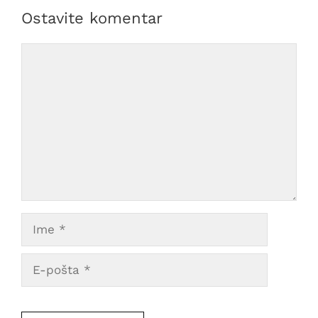
Ostavite komentar
Comment
Ime
E-
pošta
Veb