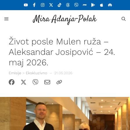
Skoči
na
Mira Adanja-Polak
sadržaj
MENU
Život posle Mulen ruža –
Aleksandar Josipović – 24.
maj 2026.
Emisije
>
Ekskluzivno
–
21.05.2026