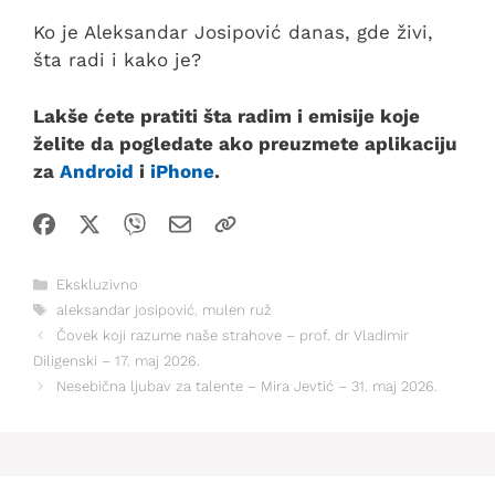
Ko je Aleksandar Josipović danas, gde živi,
šta radi i kako je?
Lakše ćete pratiti šta radim i emisije koje
želite da pogledate ako preuzmete aplikaciju
za
Android
i
iPhone
.
Kategorije
Ekskluzivno
Oznake
aleksandar josipović
,
mulen ruž
Čovek koji razume naše strahove – prof. dr Vladimir
Diligenski – 17. maj 2026.
Nesebična ljubav za talente – Mira Jevtić – 31. maj 2026.