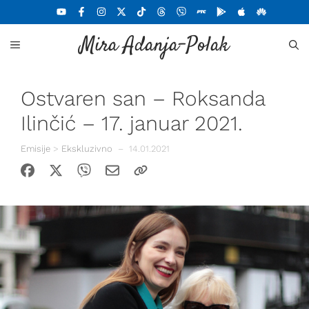
Skoči
na
Mira Adanja-Polak
sadržaj
MENU
Ostvaren san – Roksanda
Ilinčić – 17. januar 2021.
Emisije
>
Ekskluzivno
–
14.01.2021