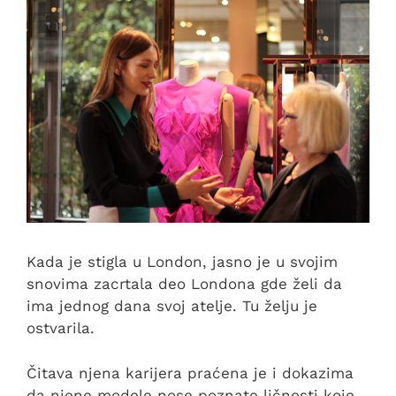
Kada je stigla u London, jasno je u svojim
snovima zacrtala deo Londona gde želi da
ima jednog dana svoj atelje. Tu želju je
ostvarila.
Čitava njena karijera praćena je i dokazima
da njene modele nose poznate ličnosti koje