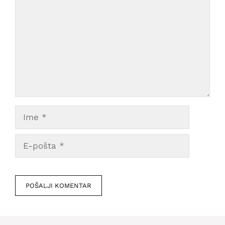
Ime
E-
pošta
Veb
mesto