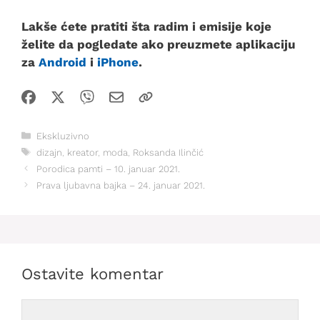
Lakše ćete pratiti šta radim i emisije koje
želite da pogledate ako preuzmete aplikaciju
za
Android
i
iPhone
.
Kategorije
Ekskluzivno
Oznake
dizajn
,
kreator
,
moda
,
Roksanda Ilinčić
Porodica pamti – 10. januar 2021.
Prava ljubavna bajka – 24. januar 2021.
Ostavite komentar
Comment