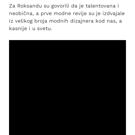
Za Roksandu su govorili da je talentovana i
neobična, a prve modne revije su je izdvajale
iz velikog broja modnih dizajnera kod nas, a
kasnije i u svetu.