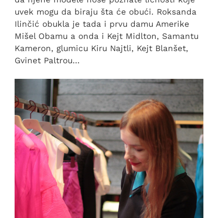
uvek mogu da biraju šta će obući. Roksanda
Ilinčić obukla je tada i prvu damu Amerike
Mišel Obamu a onda i Kejt Midlton, Samantu
Kameron, glumicu Kiru Najtli, Kejt Blanšet,
Gvinet Paltrou…