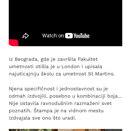
Iz Beograda, gde je završila Fakultet
umetnosti otišla je u London i upisala
najuticajniju školu za umetnost St Martins.
Njena specifičnost i jednostavnost su je
odmah izdvojili, posebno u kombinaciji boja…
Nije ostavila ravnodušnim razmaženi svet
poznatih. Štampa je na vidnom mestu
izdvajala sve ono što uradi.