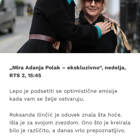
„Mira Adanja Polak – ekskluzivno“, nedelja,
RTS 2, 15:45
Lepo je podsetiti se optimistične emisije
kada vam se želje ostvaruju.
Roksanda Ilinčić je oduvek znala šta hoće.
Išla je za svojom zvezdom. Ono što je kreirala
bilo je različito, a danas vrlo prepoznatljivo.