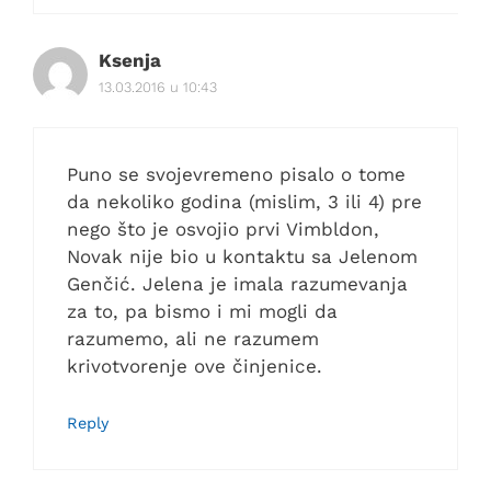
Ksenja
13.03.2016 u 10:43
Puno se svojevremeno pisalo o tome
da nekoliko godina (mislim, 3 ili 4) pre
nego što je osvojio prvi Vimbldon,
Novak nije bio u kontaktu sa Jelenom
Genčić. Jelena je imala razumevanja
za to, pa bismo i mi mogli da
razumemo, ali ne razumem
krivotvorenje ove činjenice.
Reply