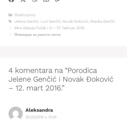
Kategorije
Ekskluzivno
Oznake
Jelena Genčić
,
Lusi Genčić
,
Novak Đoković
,
Stanka Genčić
Mira Adanja-Polak i Vi – 27. februar 2016.
Новинарка на ракетен погон
4 komentara na “Porodica
Jelene Genčić i Novak Đoković
– 12. mart 2016.”
Aleksandra
29.03.2016 u 15:24