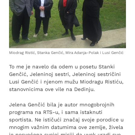
Miodrag Ristić, Stanka Genčić, Mira Adanja-Polak i Lusi Genčić
To me je navelo da odem u posetu Stanki
Genčić, Jeleninoj sestri, Jeleninoj sestričini
Lusi Genčić i njenom mužu Miodragu Ristiću,
stanovnicima ove vile na Dedinju.
Jelena Genčić bila je autor mnogobrojnih
programa na RTS-u, i sama istaknuti
sportista. Ne ističući značaj svoje porodice u
mnogim važnim datumima ove zemlje, živela
je posvećena svojoj misiji da uvek uradi sve