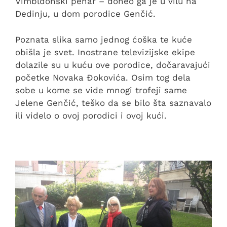
Vimbldonski pehar – doneo ga je u vilu na
Dedinju, u dom porodice Genčić.
Poznata slika samo jednog ćoška te kuće
obišla je svet. Inostrane televizijske ekipe
dolazile su u kuću ove porodice, dočaravajući
početke Novaka Đokovića. Osim tog dela
sobe u kome se vide mnogi trofeji same
Jelene Genčić, teško da se bilo šta saznavalo
ili videlo o ovoj porodici i ovoj kući.