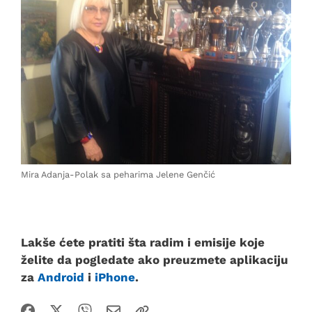
Mira Adanja-Polak sa peharima Jelene Genčić
Lakše ćete pratiti šta radim i emisije koje
želite da pogledate ako preuzmete aplikaciju
za
Android
i
iPhone
.