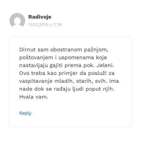
Radivoje
10.03.2016 u 17:16
Dirnut sam obostranom pažnjom,
poštovanjem i uspomenama koje
nastavljaju gajiti prema pok. Jeleni.
Ovo treba kao primjer da posluži za
vaspitavanje mladih, starih, svih. Ima
nade dok se rađaju ljudi poput njih.
Hvala vam.
Reply