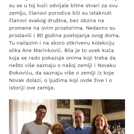
su se u toj kući odvijale bitne stvari za ovu
zemlju, članovi porodice bili su istaknuti
članovi svakog društva, bez obzira na
promene na ovim prostorima. Nedavno su
proslavili i 80 godina postojanja ovog doma.
Tu nailazim i na skoro otkrivenu kolekciju
slika Ane Marinković. Bila je to uvek kuća
koja se rado pokazuje onima koji treba da
nešto više saznaju o našoj zemlji i Novaku
Đokoviću, da saznaju više o zemlji iz koje
Novak dolazi, o ljudima koji ovde žive i o
istoriji ove zemlje.