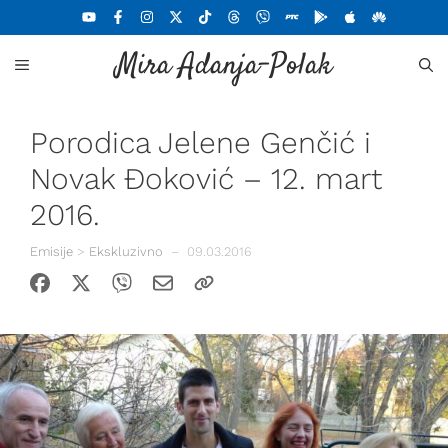
Skoči
na
Mira Adanja-Polak
sadržaj
MENU
Porodica Jelene Genčić i
Novak Đoković – 12. mart
2016.
Emisije
>
Ekskluzivno
–
09.03.2016