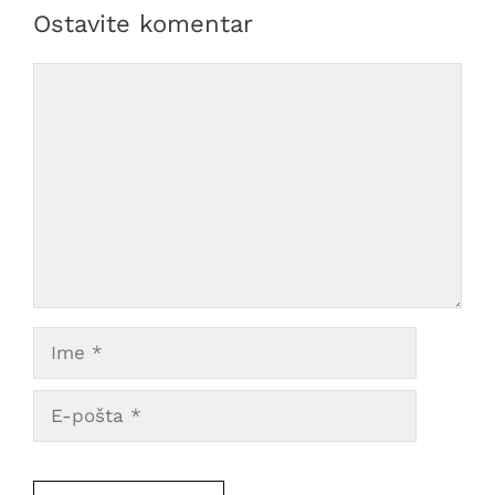
Ostavite komentar
Comment
Ime
E-
pošta
Veb
mesto