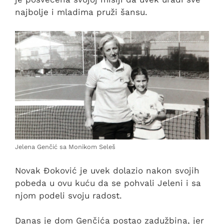
najbolje i mladima pruži šansu.
Jelena Genčić sa Monikom Seleš
Novak Đoković je uvek dolazio nakon svojih
pobeda u ovu kuću da se pohvali Jeleni i sa
njom podeli svoju radost.
Danas je dom Genčića postao zadužbina, jer