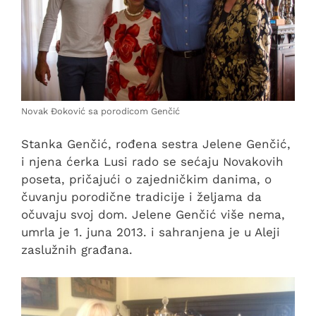
Novak Đoković sa porodicom Genčić
Stanka Genčić, rođena sestra Jelene Genčić,
i njena ćerka Lusi rado se sećaju Novakovih
poseta, pričajući o zajedničkim danima, o
čuvanju porodične tradicije i željama da
očuvaju svoj dom. Jelene Genčić više nema,
umrla je 1. juna 2013. i sahranjena je u Aleji
zaslužnih građana.