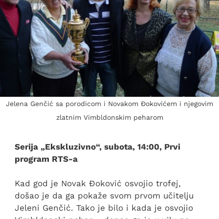
Jelena Genčić sa porodicom i Novakom Đokovićem i njegovim
zlatnim Vimbldonskim peharom
Serija „Ekskluzivno“, subota, 14:00, Prvi
program RTS-a
Kad god je Novak Đoković osvojio trofej,
došao je da ga pokaže svom prvom učitelju
Jeleni Genčić. Tako je bilo i kada je osvojio