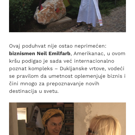
Ovaj poduhvat nije ostao neprimećen:
biznismen Neil Emilfarb
, Amerikanac, u ovom
kršu podigao je sada već internacionalno
poznat kompleks – Dukljanske vrtove, vodeći
se pravilom da umetnost oplemenjuje biznis i
čini mnogo za prepoznavanje novih
destinacija u svetu.