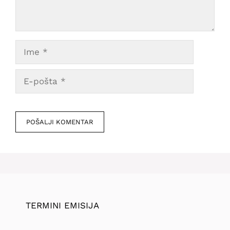
Ime
E-
pošta
Veb
mesto
TERMINI EMISIJA