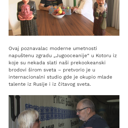
Ovaj poznavalac moderne umetnosti
napuštenu zgradu „Jugooceanije“ u Kotoru iz
koje su nekada slati naši prekookeanski
brodovi širom sveta – pretvorio je u
internacionalni studio gde je okupio mlade
talente iz Rusije i iz čitavog sveta.