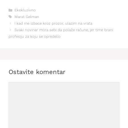
Kategorije
Ekskluzivno
Oznake
Marat Gelman
I kad me izbace kroz prozor, ulazim na vrata
Svaki novinar mora sebi da polaže račune, jer time brani
profesiju za koju se opredelio
Ostavite komentar
Comment