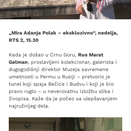
„Mira Adanja Polak – ekskluzivno“, nedelja,
RTS 2, 15.30
Kada je došao u Crnu Goru,
Rus Marat
Gelman
, proslavljeni kolekcionar, galerista i
dugogodišnji direktor Muzeja savremene
umetnosti u Permu u Rusiji – pretvorio je
tunel koji spaja Bečiće i Budvu i koji je bio
pravo ruglo – u neverovatnu izložbu slika i
živopisa. Kaže da je počeo sa ulepšavanjem
najružnijeg dela.