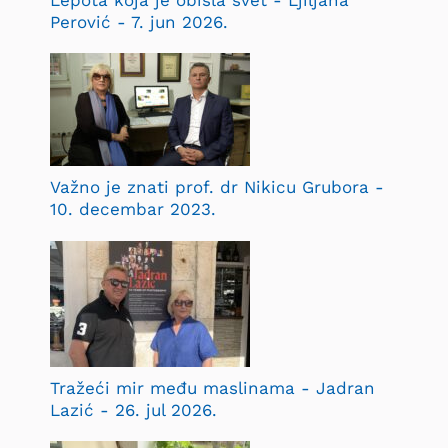
Lepota koja je obišla svet - Ljiljana
Perović - 7. jun 2026.
Važno je znati prof. dr Nikicu Grubora -
10. decembar 2023.
Tražeći mir među maslinama - Jadran
Lazić - 26. jul 2026.