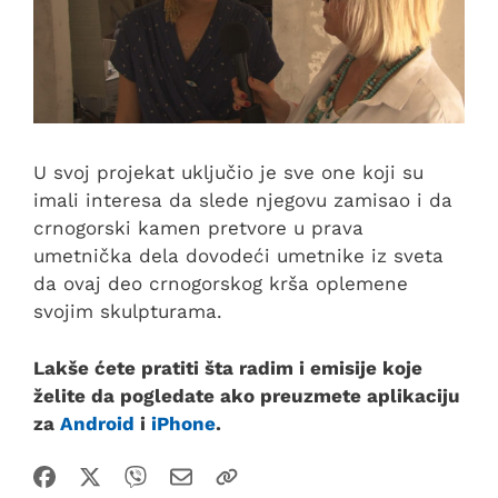
U svoj projekat uključio je sve one koji su
imali interesa da slede njegovu zamisao i da
crnogorski kamen pretvore u prava
umetnička dela dovodeći umetnike iz sveta
da ovaj deo crnogorskog krša oplemene
svojim skulpturama.
Lakše ćete pratiti šta radim i emisije koje
želite da pogledate ako preuzmete aplikaciju
za
Android
i
iPhone
.