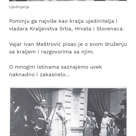
Ujedinjenje
Pominju ga najviše kao kralja ujedinitelja i
vladara Kraljevstva Srba, Hrvata i Slovenaca.
Vajar Ivan Meštrović pisao je o svom druženju
sa kraljem i razgovorima sa njim.
O mnogim istinama saznajemo uvek
naknadno i zakasnelo…