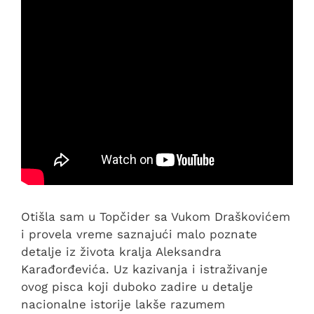
Otišla sam u Topčider sa Vukom Draškovićem
i provela vreme saznajući malo poznate
detalje iz života kralja Aleksandra
Karađorđevića. Uz kazivanja i istraživanje
ovog pisca koji duboko zadire u detalje
nacionalne istorije lakše razumem