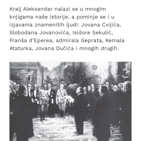
Kralj Aleksandar nalazi se u mnogim
knjigama naše istorije, a pominje se i u
izjavama znamenitih ljudi: Jovana Cvijića,
Slobodana Jovanovića, Isidore Sekulić,
Franša d’Eperea, admirala Geprata, Kemala
Ataturka, Jovana Dučića i mnogih drugih.