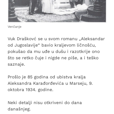
Venčanje
Vuk Draškovć se u svom romanu „Aleksandar
od Jugoslavije“ bavio kraljevom ličnošću,
pokušao da mu uđe u dušu i razotkrije ono
što se retko čuje i nigde ne piše, a i teško
saznaje.
Prošlo je 85 godina od ubistva kralja
Aleksandra Karađorđevića u Marseju, 9.
oktobra 1934. godine.
Neki detalji nisu otkriveni do dana
današnjeg.