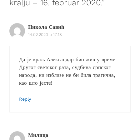
kralju – 16. februar 2020.”
Никола Савић
14.02.2020 u 17:18
Да је краљ Александар био жив у време
Другог светског рата, судбина српског
народа, ни изблизе не би била трагична,
као што јесте!
Reply
Милица