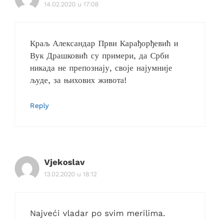
14.02.2020 u 17:08
Краљ Александар Први Карађорђевић и
Вук Драшковић су примери, да Срби
никада не препознају, своје најумније
људе, за њихових живота!
Reply
Vjekoslav
13.02.2020 u 18:12
Najveći vladar po svim merilima.