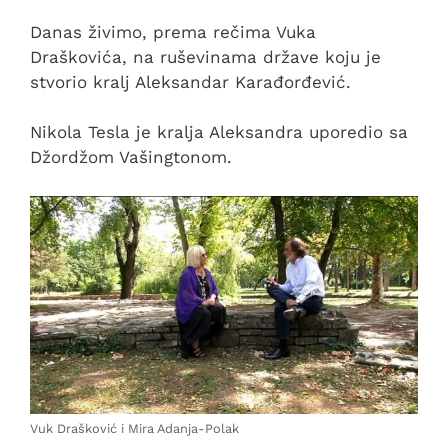
Danas živimo, prema rečima Vuka
Draškovića, na ruševinama države koju je
stvorio kralj Aleksandar Karađorđević.
Nikola Tesla je kralja Aleksandra uporedio sa
Džordžom Vašingtonom.
Vuk Drašković i Mira Adanja-Polak