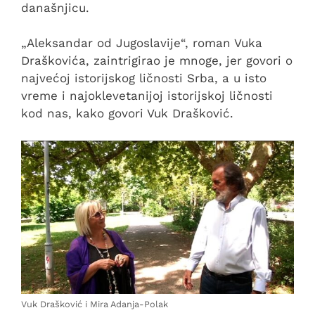
današnjicu.
„Aleksandar od Jugoslavije“, roman Vuka
Draškovića, zaintrigirao je mnoge, jer govori o
najvećoj istorijskog ličnosti Srba, a u isto
vreme i najoklevetanijoj istorijskoj ličnosti
kod nas, kako govori Vuk Drašković.
Vuk Drašković i Mira Adanja-Polak