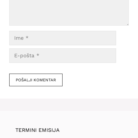
Ime
E-
pošta
Veb
mesto
TERMINI EMISIJA