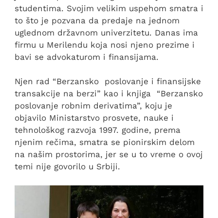
studentima. Svojim velikim uspehom smatra i
to što je pozvana da predaje na jednom
uglednom državnom univerzitetu. Danas ima
firmu u Merilendu koja nosi njeno prezime i
bavi se advokaturom i finansijama.
Njen rad “Berzansko poslovanje i finansijske
transakcije na berzi” kao i knjiga “Berzansko
poslovanje robnim derivatima”, koju je
objavilo Ministarstvo prosvete, nauke i
tehnološkog razvoja 1997. godine, prema
njenim rečima, smatra se pionirskim delom
na našim prostorima, jer se u to vreme o ovoj
temi nije govorilo u Srbiji.