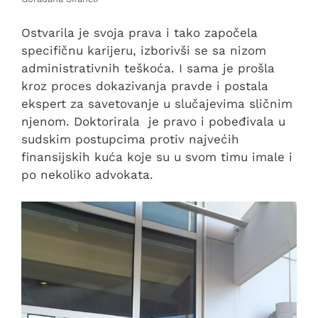
Ostvarila je svoja prava i tako započela
specifičnu karijeru, izborivši se sa nizom
administrativnih teškoća. I sama je prošla
kroz proces dokazivanja pravde i postala
ekspert za savetovanje u slučajevima sličnim
njenom. Doktorirala je pravo i pobeđivala u
sudskim postupcima protiv najvećih
finansijskih kuća koje su u svom timu imale i
po nekoliko advokata.