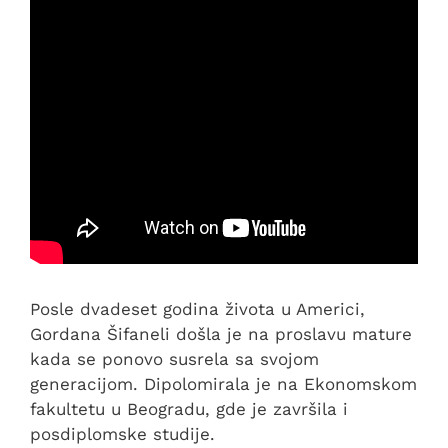
Posle dvadeset godina života u Americi,
Gordana Šifaneli došla je na proslavu mature
kada se ponovo susrela sa svojom
generacijom. Dipolomirala je na Ekonomskom
fakultetu u Beogradu, gde je završila i
posdiplomske studije.