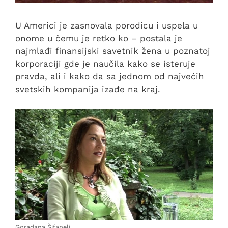
U Americi je zasnovala porodicu i uspela u
onome u čemu je retko ko – postala je
najmlađi finansijski savetnik žena u poznatoj
korporaciji gde je naučila kako se isteruje
pravda, ali i kako da sa jednom od najvećih
svetskih kompanija izađe na kraj.
Goradana Šifaneli