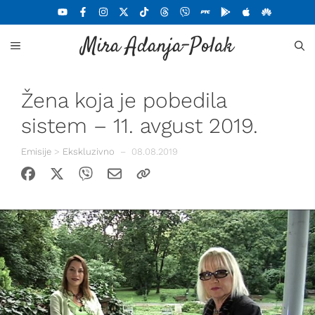
Skoči
na
Mira Adanja-Polak
sadržaj
MENU
Žena koja je pobedila
sistem – 11. avgust 2019.
Emisije
>
Ekskluzivno
–
08.08.2019