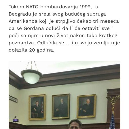
Tokom NATO bombardovanja 1999, u
Beogradu je srela svog budućeg supruga
Amerikanca koji je strpljivo čekao tri meseca
da se Gordana odluči da li će ostaviti sve i
poći sa njim u novi život nakon tako kratkog
poznantva. Odlučila se…. i u svoju zemlju nije
dolazila 20 godina.