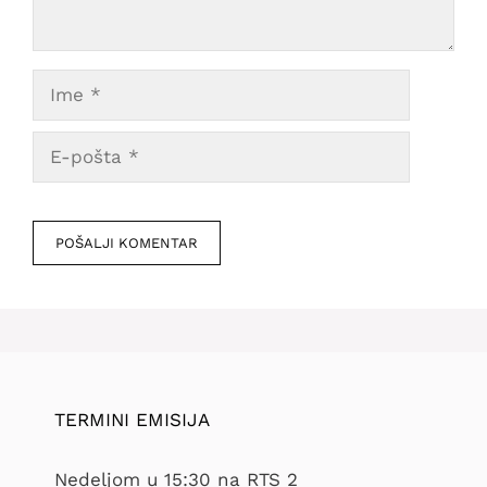
Ime
E-
pošta
Veb
mesto
TERMINI EMISIJA
Nedeljom u 15:30 na RTS 2