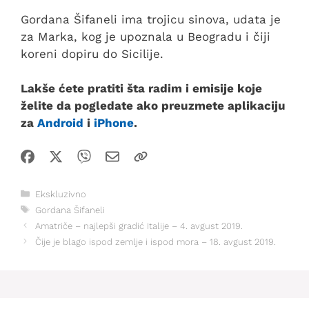
Gordana Šifaneli ima trojicu sinova, udata je
za Marka, kog je upoznala u Beogradu i čiji
koreni dopiru do Sicilije.
Lakše ćete pratiti šta radim i emisije koje
želite da pogledate ako preuzmete aplikaciju
za
Android
i
iPhone
.
Kategorije
Ekskluzivno
Oznake
Gordana Šifaneli
Amatriče – najlepši gradić Italije – 4. avgust 2019.
Čije je blago ispod zemlje i ispod mora – 18. avgust 2019.