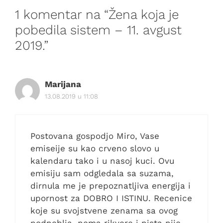
1 komentar na “Žena koja je
pobedila sistem – 11. avgust
2019.”
Marijana
13.08.2019 u 11:08
Postovana gospodjo Miro, Vase
emiseije su kao crveno slovo u
kalendaru tako i u nasoj kuci. Ovu
emisiju sam odgledala sa suzama,
dirnula me je prepoznatljiva energija i
upornost za DOBRO I ISTINU. Recenice
koje su svojstvene zenama sa ovog